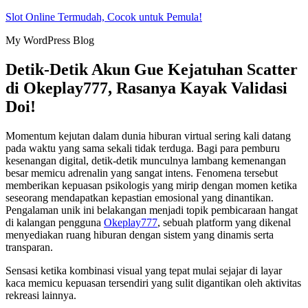
Skip
Slot Online Termudah, Cocok untuk Pemula!
to
My WordPress Blog
content
Detik-Detik Akun Gue Kejatuhan Scatter
di Okeplay777, Rasanya Kayak Validasi
Doi!
Momentum kejutan dalam dunia hiburan virtual sering kali datang
pada waktu yang sama sekali tidak terduga. Bagi para pemburu
kesenangan digital, detik-detik munculnya lambang kemenangan
besar memicu adrenalin yang sangat intens. Fenomena tersebut
memberikan kepuasan psikologis yang mirip dengan momen ketika
seseorang mendapatkan kepastian emosional yang dinantikan.
Pengalaman unik ini belakangan menjadi topik pembicaraan hangat
di kalangan pengguna
Okeplay777
, sebuah platform yang dikenal
menyediakan ruang hiburan dengan sistem yang dinamis serta
transparan.
Sensasi ketika kombinasi visual yang tepat mulai sejajar di layar
kaca memicu kepuasan tersendiri yang sulit digantikan oleh aktivitas
rekreasi lainnya.