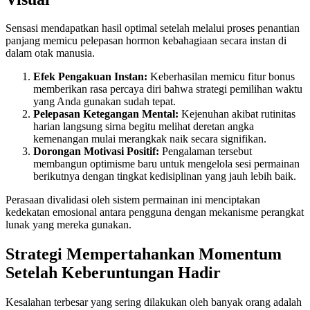
Sensasi mendapatkan hasil optimal setelah melalui proses penantian
panjang memicu pelepasan hormon kebahagiaan secara instan di
dalam otak manusia.
Efek Pengakuan Instan:
Keberhasilan memicu fitur bonus
memberikan rasa percaya diri bahwa strategi pemilihan waktu
yang Anda gunakan sudah tepat.
Pelepasan Ketegangan Mental:
Kejenuhan akibat rutinitas
harian langsung sirna begitu melihat deretan angka
kemenangan mulai merangkak naik secara signifikan.
Dorongan Motivasi Positif:
Pengalaman tersebut
membangun optimisme baru untuk mengelola sesi permainan
berikutnya dengan tingkat kedisiplinan yang jauh lebih baik.
Perasaan divalidasi oleh sistem permainan ini menciptakan
kedekatan emosional antara pengguna dengan mekanisme perangkat
lunak yang mereka gunakan.
Strategi Mempertahankan Momentum
Setelah Keberuntungan Hadir
Kesalahan terbesar yang sering dilakukan oleh banyak orang adalah