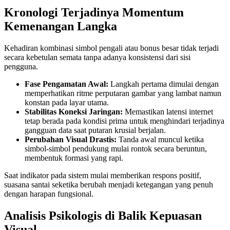
Kronologi Terjadinya Momentum
Kemenangan Langka
Kehadiran kombinasi simbol pengali atau bonus besar tidak terjadi
secara kebetulan semata tanpa adanya konsistensi dari sisi
pengguna.
Fase Pengamatan Awal:
Langkah pertama dimulai dengan
memperhatikan ritme perputaran gambar yang lambat namun
konstan pada layar utama.
Stabilitas Koneksi Jaringan:
Memastikan latensi internet
tetap berada pada kondisi prima untuk menghindari terjadinya
gangguan data saat putaran krusial berjalan.
Perubahan Visual Drastis:
Tanda awal muncul ketika
simbol-simbol pendukung mulai rontok secara beruntun,
membentuk formasi yang rapi.
Saat indikator pada sistem mulai memberikan respons positif,
suasana santai seketika berubah menjadi ketegangan yang penuh
dengan harapan fungsional.
Analisis Psikologis di Balik Kepuasan
Visual