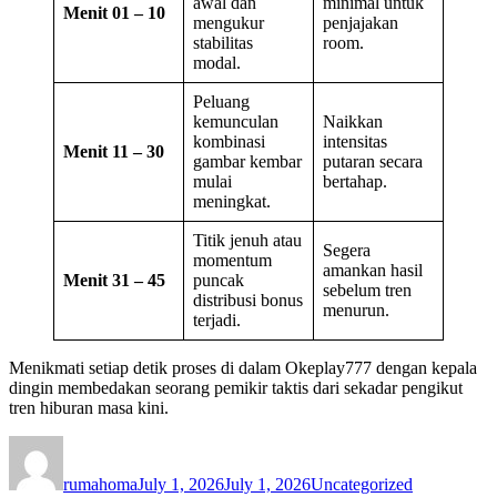
awal dan
minimal untuk
Menit 01 – 10
mengukur
penjajakan
stabilitas
room.
modal.
Peluang
kemunculan
Naikkan
kombinasi
intensitas
Menit 11 – 30
gambar kembar
putaran secara
mulai
bertahap.
meningkat.
Titik jenuh atau
Segera
momentum
amankan hasil
Menit 31 – 45
puncak
sebelum tren
distribusi bonus
menurun.
terjadi.
Menikmati setiap detik proses di dalam Okeplay777 dengan kepala
dingin membedakan seorang pemikir taktis dari sekadar pengikut
tren hiburan masa kini.
Author
Posted
Categories
on
rumahoma
July 1, 2026
July 1, 2026
Uncategorized