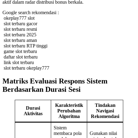
aktif dalam radar distribusi bonus berkala.
Google search rekomendasi :
okeplay777 slot
slot terbaru gacor
slot terbaru resmi
slot terbaru 2025
slot terbaru aman
slot terbaru RTP tinggi
game slot terbaru
daftar slot terbaru
link slot terbaru
slot terbaru okeplay777
Matriks Evaluasi Respons Sistem
Berdasarkan Durasi Sesi
Karakteristik
Tindakan
Durasi
Perubahan
Navigasi
Aktivitas
Algoritma
Rekomendasi
Sistem
membaca pola
Gunakan nilai