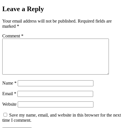
Leave a Reply
Your email address will not be published.
Required fields are
marked
*
Comment
*
Name
*
Email
*
Website
Save my name, email, and website in this browser for the next
time I comment.