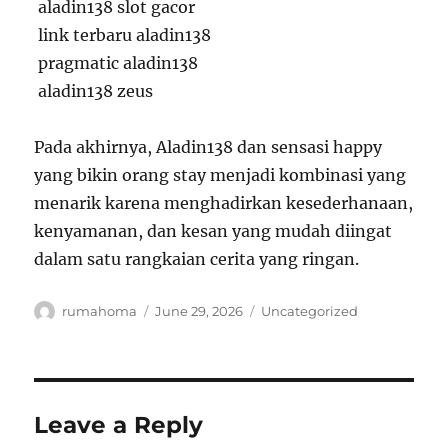
aladin138 slot gacor
link terbaru aladin138
pragmatic aladin138
aladin138 zeus
Pada akhirnya, Aladin138 dan sensasi happy
yang bikin orang stay menjadi kombinasi yang
menarik karena menghadirkan kesederhanaan,
kenyamanan, dan kesan yang mudah diingat
dalam satu rangkaian cerita yang ringan.
Author
Posted
Categories
rumahoma
June 29, 2026
Uncategorized
on
Leave a Reply