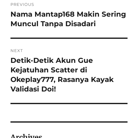
PREVIOUS
navigation
Nama Mantap168 Makin Sering
Previous
post:
Muncul Tanpa Disadari
NEXT
Detik-Detik Akun Gue
Next
post:
Kejatuhan Scatter di
Okeplay777, Rasanya Kayak
Validasi Doi!
Archives