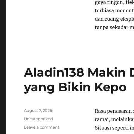
gaya ringan, fle
terbiasa menentu
dan ruang eksp
tanpa sekadar m
Aladin138 Makin 
yang Bikin Kepo
Posted
August 7, 2026
Rasa penasaran s
on
Categories
Uncategorized
ramai, melainka
on
Leave a comment
Situasi seperti 
Aladin138