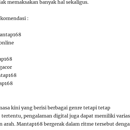
dak memaksakan banyak hal sekaligus.
ekomendasi :
mantap168
online
ap168
gacor
ntap168
ap168
 masa kini yang berisi berbagai genre tetapi tetap
tertentu, pengalaman digital juga dapat memiliki varias
n arah. Mantap168 bergerak dalam ritme tersebut deng