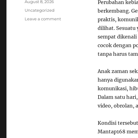
Posted
August 8, 2026
Perubahan kebia
on
Categories
Uncategorized
berkembang. Gen
on
Leave a comment
praktis, komuni
Mantap168
dilihat. Sesuatu
Bawa
sempat dikenali 
Nuansa
yang
cocok dengan pol
Cocok
tanpa harus tamp
Buat
Anak
Zaman
Anak zaman seka
Sekarang
hanya digunakan
komunikasi, hibu
Dalam satu hari
video, obrolan,
Kondisi tersebu
Mantap168 memp