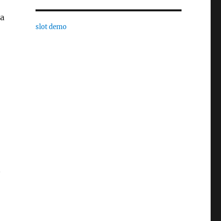
sa
slot demo
n