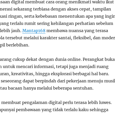
saan digital membuat cara orang menikmati waktu ikut
erasi sekarang terbiasa dengan akses cepat, tampilan
kasi ringan, serta kebebasan menentukan apa yang ingi
 yang terlalu rumit sering kehilangan perhatian sebelum
lebih jauh.
Mantap168
membawa nuansa yang terasa
a tersebut melalui karakter santai, fleksibel, dan mode
il berlebihan.
rang cukup dekat dengan dunia online. Perangkat buk
 untuk mencari informasi, tetapi juga menjadi ruang
ran, kreativitas, hingga eksplorasi berbagai hal baru.
, seseorang dapat berpindah dari pekerjaan menuju musi
 atau bacaan hanya melalui beberapa sentuhan.
t membuat pengalaman digital perlu terasa lebih luwes.
unyai pembawaan yang tidak terlalu kaku sehingga