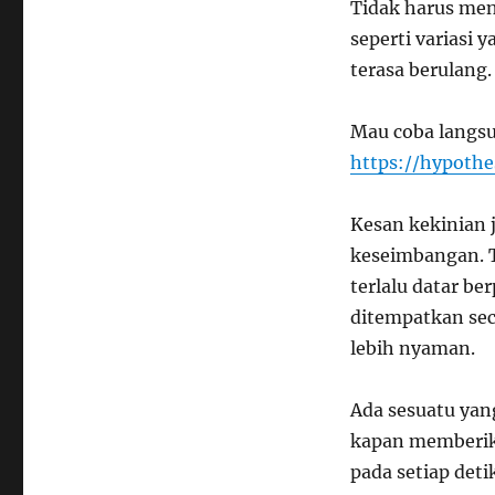
Tidak harus men
seperti variasi 
terasa berulang.
Mau coba langsu
https://hypothe
Kesan kekinian
keseimbangan. T
terlalu datar b
ditempatkan se
lebih nyaman.
Ada sesuatu yan
kapan memberik
pada setiap detik