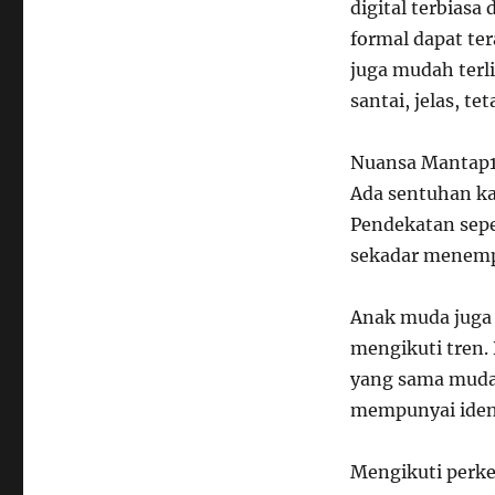
digital terbiasa
formal dapat te
juga mudah terl
santai, jelas, t
Nuansa Mantap16
Ada sentuhan ka
Pendekatan seper
sekadar menempe
Anak muda juga 
mengikuti tren. 
yang sama mudah 
mempunyai ident
Mengikuti perk