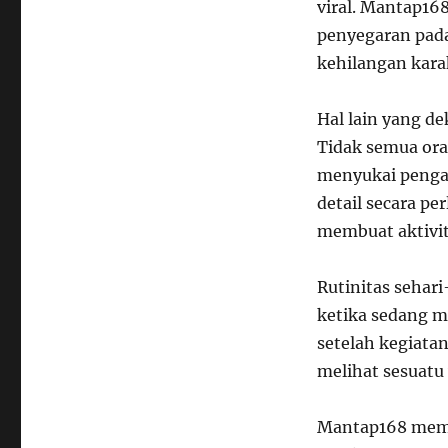
viral. Mantap1
penyegaran pada 
kehilangan kara
Hal lain yang d
Tidak semua ora
menyukai penga
detail secara p
membuat aktivita
Rutinitas sehar
ketika sedang m
setelah kegiata
melihat sesuatu 
Mantap168 mempu