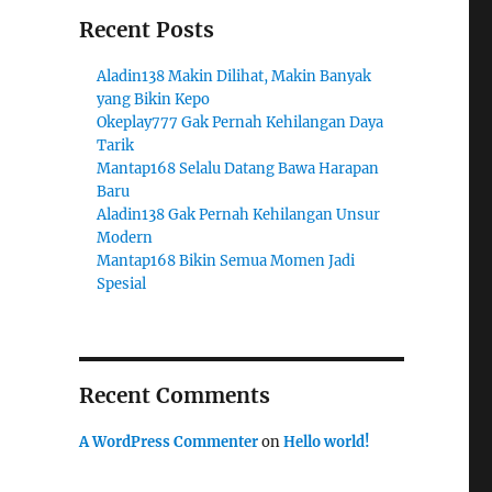
Recent Posts
Aladin138 Makin Dilihat, Makin Banyak
yang Bikin Kepo
Okeplay777 Gak Pernah Kehilangan Daya
Tarik
Mantap168 Selalu Datang Bawa Harapan
Baru
Aladin138 Gak Pernah Kehilangan Unsur
Modern
Mantap168 Bikin Semua Momen Jadi
Spesial
Recent Comments
A WordPress Commenter
on
Hello world!