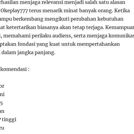
berhasilan menjaga relevansi menjadi salah satu alasan
keplay777 terus menarik minat banyak orang. Ketika
ampu berkembang mengikuti perubahan kebutuhan
at ketertarikan biasanya akan tetap terjaga. Kemampua
, memahami perilaku audiens, serta menjaga komunika
iptakan fondasi yang kuat untuk mempertahankan
k dalam jangka panjang.
ekomendasi :
or
mi
25
an
 tinggi
ru