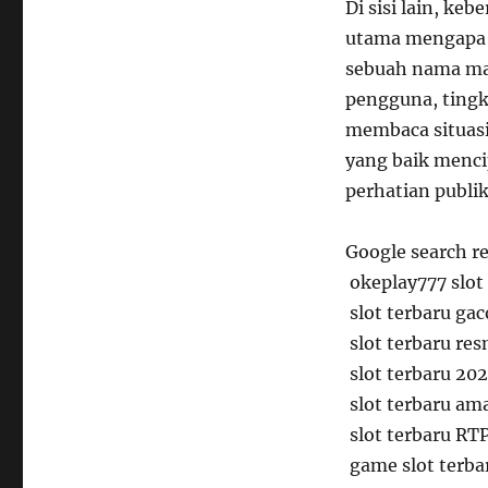
Di sisi lain, ke
utama mengapa O
sebuah nama m
pengguna, tingk
membaca situasi
yang baik menc
perhatian publi
Google search r
okeplay777 slot
slot terbaru gac
slot terbaru res
slot terbaru 20
slot terbaru am
slot terbaru RTP
game slot terba