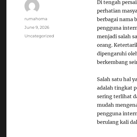
Di tengah persa
perhatian masya
Author
rumahoma
berbagai nama 
Posted
June 9, 2026
pengguna interne
on
Categories
Uncategorized
menjadi salah s
orang. Ketertar
dipengaruhi ole
berkembang seir
Salah satu hal 
adalah tingkat 
sering terlihat 
mudah mengenali
pengguna inter
berulang kali da