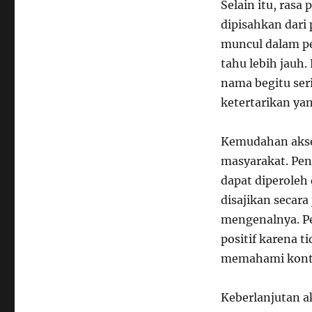
Selain itu, rasa
dipisahkan dari
muncul dalam pe
tahu lebih jau
nama begitu ser
ketertarikan yan
Kemudahan akse
masyarakat. Pe
dapat diperoleh
disajikan secara
mengenalnya. P
positif karena 
memahami konte
Keberlanjutan a