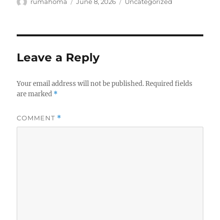
Author
Posted
Categories
rumahoma
June 8, 2026
Uncategorized
on
Leave a Reply
Your email address will not be published.
Required fields
are marked
*
COMMENT
*