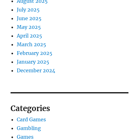
August 2025
July 2025
June 2025
May 2025
April 2025
March 2025
February 2025
January 2025
December 2024
Categories
Card Games
Gambling
Games