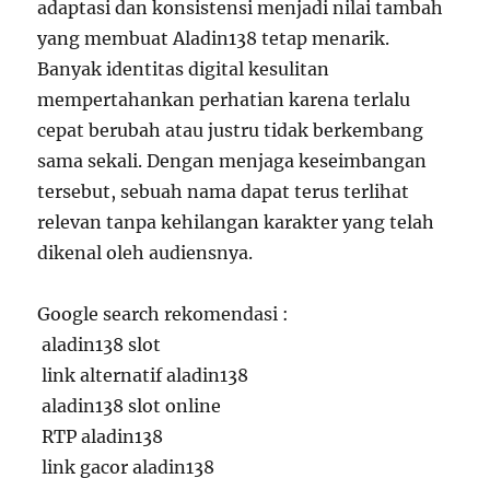
adaptasi dan konsistensi menjadi nilai tambah
yang membuat Aladin138 tetap menarik.
Banyak identitas digital kesulitan
mempertahankan perhatian karena terlalu
cepat berubah atau justru tidak berkembang
sama sekali. Dengan menjaga keseimbangan
tersebut, sebuah nama dapat terus terlihat
relevan tanpa kehilangan karakter yang telah
dikenal oleh audiensnya.
Google search rekomendasi :
aladin138 slot
link alternatif aladin138
aladin138 slot online
RTP aladin138
link gacor aladin138