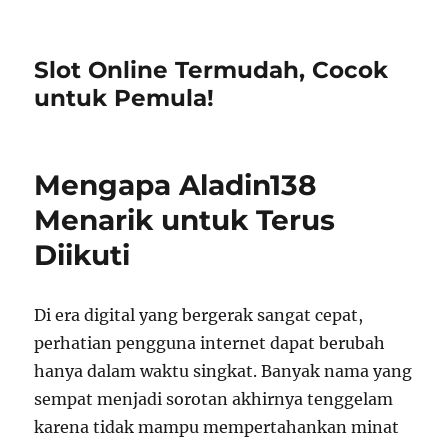
Slot Online Termudah, Cocok
untuk Pemula!
Mengapa Aladin138
Menarik untuk Terus
Diikuti
Di era digital yang bergerak sangat cepat,
perhatian pengguna internet dapat berubah
hanya dalam waktu singkat. Banyak nama yang
sempat menjadi sorotan akhirnya tenggelam
karena tidak mampu mempertahankan minat