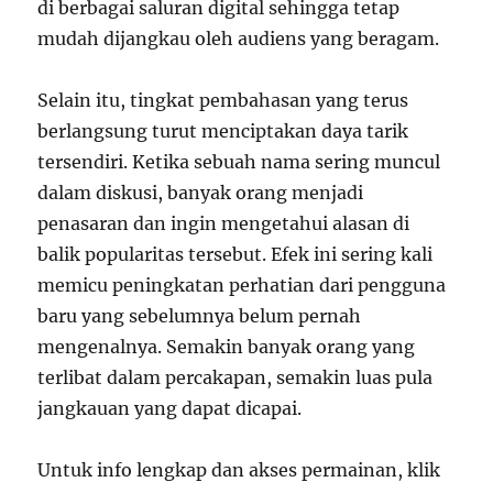
di berbagai saluran digital sehingga tetap
mudah dijangkau oleh audiens yang beragam.
Selain itu, tingkat pembahasan yang terus
berlangsung turut menciptakan daya tarik
tersendiri. Ketika sebuah nama sering muncul
dalam diskusi, banyak orang menjadi
penasaran dan ingin mengetahui alasan di
balik popularitas tersebut. Efek ini sering kali
memicu peningkatan perhatian dari pengguna
baru yang sebelumnya belum pernah
mengenalnya. Semakin banyak orang yang
terlibat dalam percakapan, semakin luas pula
jangkauan yang dapat dicapai.
Untuk info lengkap dan akses permainan, klik