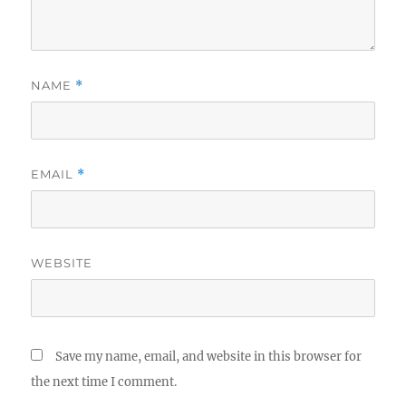
NAME
*
EMAIL
*
WEBSITE
Save my name, email, and website in this browser for
the next time I comment.