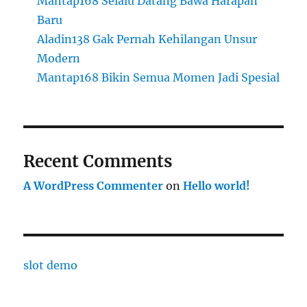
Mantap168 Selalu Datang Bawa Harapan
Baru
Aladin138 Gak Pernah Kehilangan Unsur
Modern
Mantap168 Bikin Semua Momen Jadi Spesial
Recent Comments
A WordPress Commenter
on
Hello world!
slot demo