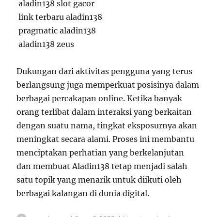
aladin138 slot gacor
link terbaru aladin138
pragmatic aladin138
aladin138 zeus
Dukungan dari aktivitas pengguna yang terus
berlangsung juga memperkuat posisinya dalam
berbagai percakapan online. Ketika banyak
orang terlibat dalam interaksi yang berkaitan
dengan suatu nama, tingkat eksposurnya akan
meningkat secara alami. Proses ini membantu
menciptakan perhatian yang berkelanjutan
dan membuat Aladin138 tetap menjadi salah
satu topik yang menarik untuk diikuti oleh
berbagai kalangan di dunia digital.