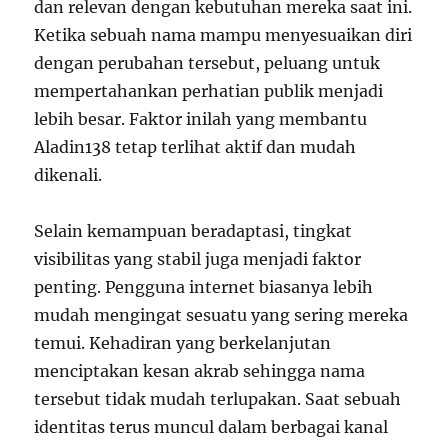
dan relevan dengan kebutuhan mereka saat ini.
Ketika sebuah nama mampu menyesuaikan diri
dengan perubahan tersebut, peluang untuk
mempertahankan perhatian publik menjadi
lebih besar. Faktor inilah yang membantu
Aladin138 tetap terlihat aktif dan mudah
dikenali.
Selain kemampuan beradaptasi, tingkat
visibilitas yang stabil juga menjadi faktor
penting. Pengguna internet biasanya lebih
mudah mengingat sesuatu yang sering mereka
temui. Kehadiran yang berkelanjutan
menciptakan kesan akrab sehingga nama
tersebut tidak mudah terlupakan. Saat sebuah
identitas terus muncul dalam berbagai kanal