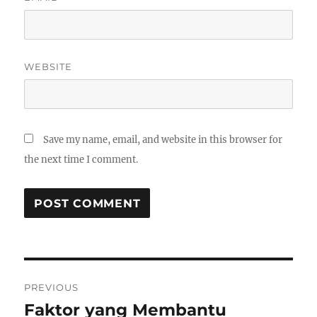
WEBSITE
Save my name, email, and website in this browser for
the next time I comment.
Post
PREVIOUS
navigation
Faktor yang Membantu
Previous