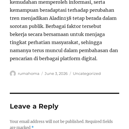
kemudahan memperoleh informasi, serta
kemampuan beradaptasi terhadap perubahan
tren menjadikan Aladin138 tetap berada dalam
sorotan publik. Berbagai faktor tersebut
bekerja secara bersamaan untuk menjaga
tingkat perhatian masyarakat, sehingga
namanya terus muncul dalam pembahasan dan
pencarian di berbagai platform digital.
Author
Posted
Categories
rumahoma
June 3, 2026
Uncategorized
on
Leave a Reply
Your email address will not be published.
Required fields
are marked
*