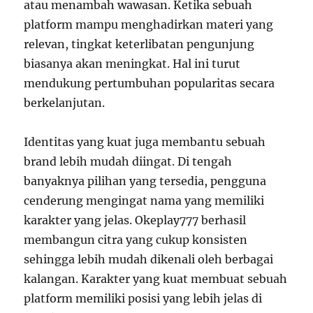
atau menambah wawasan. Ketika sebuah
platform mampu menghadirkan materi yang
relevan, tingkat keterlibatan pengunjung
biasanya akan meningkat. Hal ini turut
mendukung pertumbuhan popularitas secara
berkelanjutan.
Identitas yang kuat juga membantu sebuah
brand lebih mudah diingat. Di tengah
banyaknya pilihan yang tersedia, pengguna
cenderung mengingat nama yang memiliki
karakter yang jelas. Okeplay777 berhasil
membangun citra yang cukup konsisten
sehingga lebih mudah dikenali oleh berbagai
kalangan. Karakter yang kuat membuat sebuah
platform memiliki posisi yang lebih jelas di