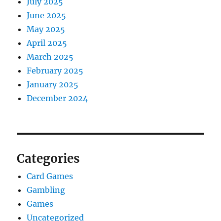
July 2025
June 2025
May 2025
April 2025
March 2025
February 2025
January 2025
December 2024
Categories
Card Games
Gambling
Games
Uncategorized