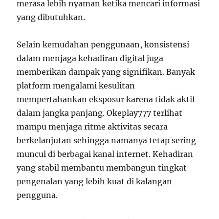
merasa lebih nyaman ketika mencari informasi
yang dibutuhkan.
Selain kemudahan penggunaan, konsistensi
dalam menjaga kehadiran digital juga
memberikan dampak yang signifikan. Banyak
platform mengalami kesulitan
mempertahankan eksposur karena tidak aktif
dalam jangka panjang. Okeplay777 terlihat
mampu menjaga ritme aktivitas secara
berkelanjutan sehingga namanya tetap sering
muncul di berbagai kanal internet. Kehadiran
yang stabil membantu membangun tingkat
pengenalan yang lebih kuat di kalangan
pengguna.