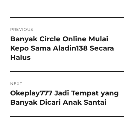
Post
PREVIOUS
navigation
Banyak Circle Online Mulai
Previous
post:
Kepo Sama Aladin138 Secara
Halus
NEXT
Okeplay777 Jadi Tempat yang
Next
post:
Banyak Dicari Anak Santai