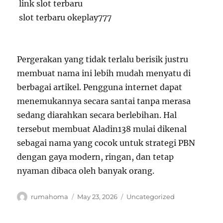
link slot terbaru
slot terbaru okeplay777
Pergerakan yang tidak terlalu berisik justru
membuat nama ini lebih mudah menyatu di
berbagai artikel. Pengguna internet dapat
menemukannya secara santai tanpa merasa
sedang diarahkan secara berlebihan. Hal
tersebut membuat Aladin138 mulai dikenal
sebagai nama yang cocok untuk strategi PBN
dengan gaya modern, ringan, dan tetap
nyaman dibaca oleh banyak orang.
Author
Posted
Categories
rumahoma
May 23, 2026
Uncategorized
on