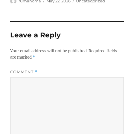
Author
Posted
Categories
rumahoma
May 22, 2026
Uncategorized
on
Leave a Reply
Your email address will not be published.
Required fields
are marked
*
COMMENT
*