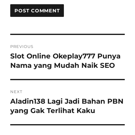
Post
PREVIOUS
navigation
Slot Online Okeplay777 Punya
Previous
post:
Nama yang Mudah Naik SEO
NEXT
Aladin138 Lagi Jadi Bahan PBN
Next
post:
yang Gak Terlihat Kaku