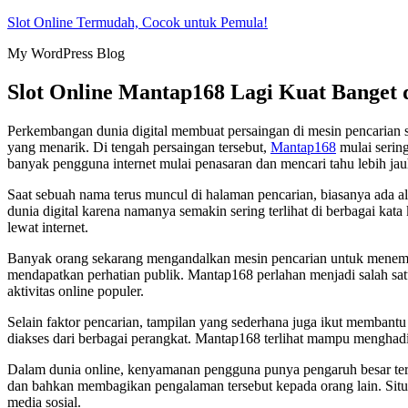
Skip
Slot Online Termudah, Cocok untuk Pemula!
to
My WordPress Blog
content
Slot Online Mantap168 Lagi Kuat Banget 
Perkembangan dunia digital membuat persaingan di mesin pencarian s
yang menarik. Di tengah persaingan tersebut,
Mantap168
mulai serin
banyak pengguna internet mulai penasaran dan mencari tahu lebih jauh
Saat sebuah nama terus muncul di halaman pencarian, biasanya ada 
dunia digital karena namanya semakin sering terlihat di berbagai kat
lewat internet.
Banyak orang sekarang mengandalkan mesin pencarian untuk menemuka
mendapatkan perhatian publik. Mantap168 perlahan menjadi salah sat
aktivitas online populer.
Selain faktor pencarian, tampilan yang sederhana juga ikut memban
diakses dari berbagai perangkat. Mantap168 terlihat mampu menghad
Dalam dunia online, kenyamanan pengguna punya pengaruh besar terh
dan bahkan membagikan pengalaman tersebut kepada orang lain. Situa
media sosial.