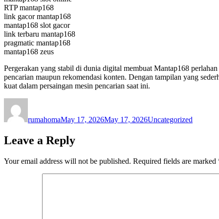
RTP mantap168
link gacor mantap168
mantap168 slot gacor
link terbaru mantap168
pragmatic mantap168
mantap168 zeus
Pergerakan yang stabil di dunia digital membuat Mantap168 perlahan 
pencarian maupun rekomendasi konten. Dengan tampilan yang seder
kuat dalam persaingan mesin pencarian saat ini.
Author
Posted
Categories
on
rumahoma
May 17, 2026
May 17, 2026
Uncategorized
Leave a Reply
Your email address will not be published.
Required fields are marked