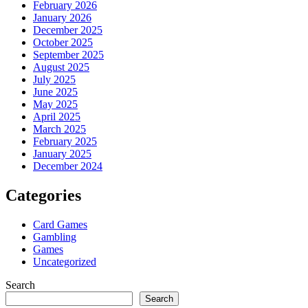
February 2026
January 2026
December 2025
October 2025
September 2025
August 2025
July 2025
June 2025
May 2025
April 2025
March 2025
February 2025
January 2025
December 2024
Categories
Card Games
Gambling
Games
Uncategorized
Search
Search