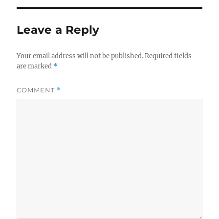
Leave a Reply
Your email address will not be published.
Required fields
are marked
*
COMMENT
*