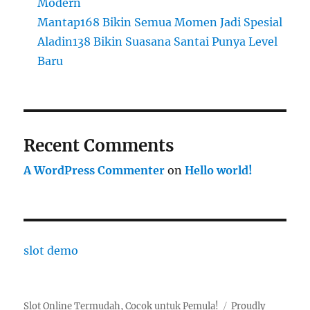
Modern
Mantap168 Bikin Semua Momen Jadi Spesial
Aladin138 Bikin Suasana Santai Punya Level
Baru
Recent Comments
A WordPress Commenter
on
Hello world!
slot demo
Slot Online Termudah, Cocok untuk Pemula!
Proudly