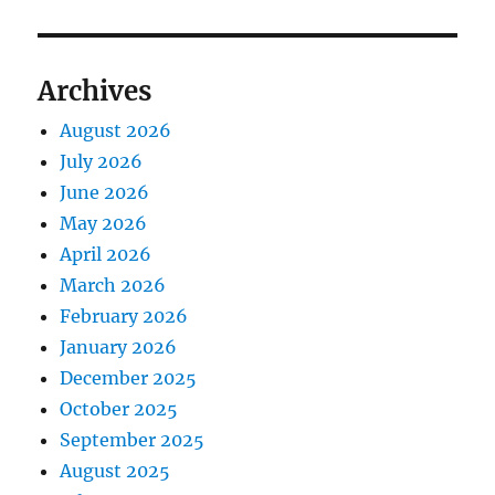
Archives
August 2026
July 2026
June 2026
May 2026
April 2026
March 2026
February 2026
January 2026
December 2025
October 2025
September 2025
August 2025