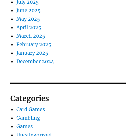
July 2025
June 2025
May 2025
April 2025
March 2025
February 2025
January 2025
December 2024
Categories
Card Games
Gambling
Games
Uncategorized