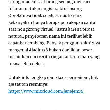
sering muncul saat orang sedang mencari
hiburan untuk mengisi waktu kosong.
Obrolannya tidak selalu serius karena
kebanyakan hanya berupa percakapan santai
saat nongkrong virtual. Justru karena terasa
natural, penyebaran nama ini terlihat lebih
cepat berkembang. Banyak pengguna akhirnya
mengenal Aladin138 bukan dari iklan besar,
melainkan dari cerita ringan antar teman yang
terasa lebih dekat.
Untuk info lengkap dan akses permainan, klik
aja tautan resminya:
https://www.mixcloud.com/janejen13/