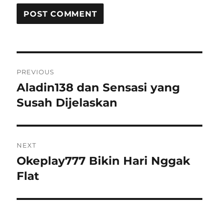
Post
PREVIOUS
navigation
Aladin138 dan Sensasi yang
Previous
post:
Susah Dijelaskan
NEXT
Okeplay777 Bikin Hari Nggak
Next
post:
Flat