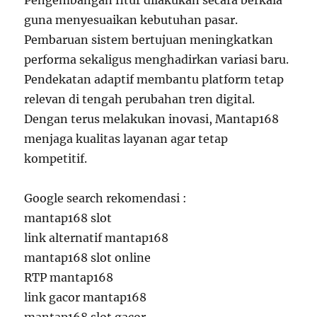
Pengembangan fitur dilakukan secara berkala
guna menyesuaikan kebutuhan pasar.
Pembaruan sistem bertujuan meningkatkan
performa sekaligus menghadirkan variasi baru.
Pendekatan adaptif membantu platform tetap
relevan di tengah perubahan tren digital.
Dengan terus melakukan inovasi, Mantap168
menjaga kualitas layanan agar tetap
kompetitif.
Google search rekomendasi :
mantap168 slot
link alternatif mantap168
mantap168 slot online
RTP mantap168
link gacor mantap168