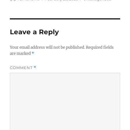
on
Leave a Reply
Your email address will not be published.
Required fields
are marked
*
COMMENT
*