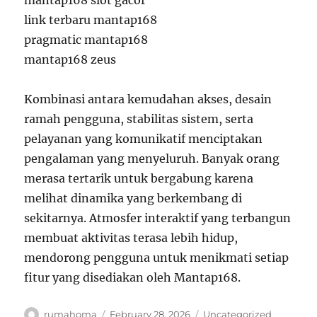
mantap168 slot gacor
link terbaru mantap168
pragmatic mantap168
mantap168 zeus
Kombinasi antara kemudahan akses, desain
ramah pengguna, stabilitas sistem, serta
pelayanan yang komunikatif menciptakan
pengalaman yang menyeluruh. Banyak orang
merasa tertarik untuk bergabung karena
melihat dinamika yang berkembang di
sekitarnya. Atmosfer interaktif yang terbangun
membuat aktivitas terasa lebih hidup,
mendorong pengguna untuk menikmati setiap
fitur yang disediakan oleh Mantap168.
Author
Posted
Categories
rumahoma
February 28, 2026
Uncategorized