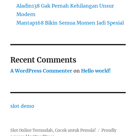
Aladin138 Gak Pernah Kehilangan Unsur
Modern
Mantap168 Bikin Semua Momen Jadi Spesial
Recent Comments
A WordPress Commenter
on
Hello world!
slot demo
Slot Online Termudah, Cocok untuk Pemula!
Proudly