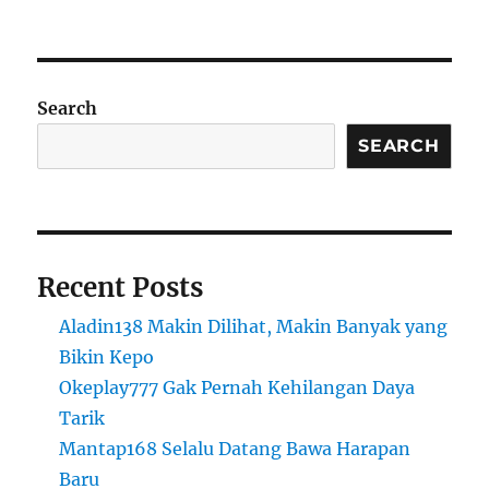
Search
SEARCH
Recent Posts
Aladin138 Makin Dilihat, Makin Banyak yang
Bikin Kepo
Okeplay777 Gak Pernah Kehilangan Daya
Tarik
Mantap168 Selalu Datang Bawa Harapan
Baru