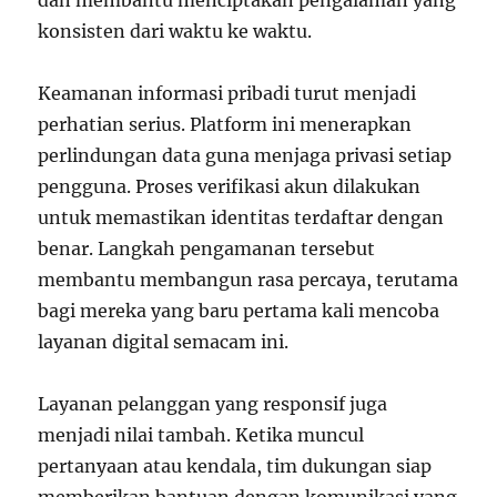
dan membantu menciptakan pengalaman yang
konsisten dari waktu ke waktu.
Keamanan informasi pribadi turut menjadi
perhatian serius. Platform ini menerapkan
perlindungan data guna menjaga privasi setiap
pengguna. Proses verifikasi akun dilakukan
untuk memastikan identitas terdaftar dengan
benar. Langkah pengamanan tersebut
membantu membangun rasa percaya, terutama
bagi mereka yang baru pertama kali mencoba
layanan digital semacam ini.
Layanan pelanggan yang responsif juga
menjadi nilai tambah. Ketika muncul
pertanyaan atau kendala, tim dukungan siap