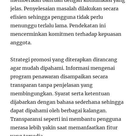
memberikan bantuan dengan komunikasi yang
jelas. Penyelesaian masalah dilakukan secara
efisien sehingga pengguna tidak perlu
menunggu terlalu lama. Pendekatan ini
mencerminkan komitmen terhadap kepuasan
anggota.
Strategi promosi yang diterapkan dirancang
agar mudah dipahami. Informasi mengenai
program penawaran disampaikan secara
transparan tanpa penjelasan yang
membingungkan. Syarat serta ketentuan
dijabarkan dengan bahasa sederhana sehingga
dapat dipahami oleh berbagai kalangan.
Transparansi seperti ini membantu pengguna
merasa lebih yakin saat memanfaatkan fitur