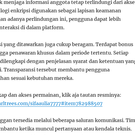
k menjaga informasi anggota tetap terlindungi dari akse
ologi enkripsi digunakan sebagai lapisan keamanan
n adanya perlindungan ini, pengguna dapat lebih
nteraksi di dalam platform.
 yang ditawarkan juga cukup beragam. Terdapat bonus
gga penawaran khusus dalam periode tertentu. Setiap
dilengkapi dengan penjelasan syarat dan ketentuan yan
. Transparansi tersebut membantu pengguna
han sesuai kebutuhan mereka.
kap dan akses permainan, klik aja tautan resminya:
rltrees.com/sifaaulia7777#item782988507
gan tersedia melalui beberapa saluran komunikasi. Ti
mbantu ketika muncul pertanyaan atau kendala teknis.