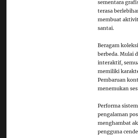
sementara grafi
terasa berlebih
membuat aktivit
santai.
Beragam koleksi
berbeda. Mulai 
interaktif, sem
memiliki karakt
Pembaruan konte
menemukan sesu
Performa sistem
pengalaman posi
menghambat akti
pengguna cender