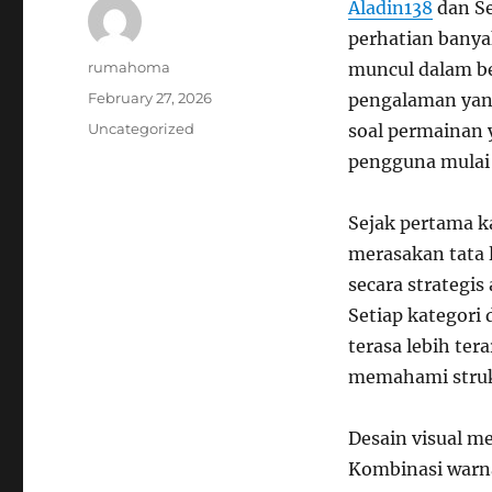
Aladin138
dan Se
perhatian banyak
Author
rumahoma
muncul dalam b
Posted
February 27, 2026
pengalaman yang
on
Categories
Uncategorized
soal permainan y
pengguna mulai m
Sejak pertama 
merasakan tata 
secara strategis
Setiap kategori 
terasa lebih te
memahami strukt
Desain visual m
Kombinasi warn