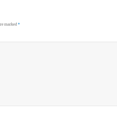
 are marked
*