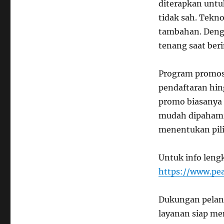
diterapkan untu
tidak sah. Tekn
tambahan. Denga
tenang saat beri
Program promosi
pendaftaran hin
promo biasanya 
mudah dipahami
menentukan pili
Untuk info leng
https://www.pea
Dukungan pelang
layanan siap me