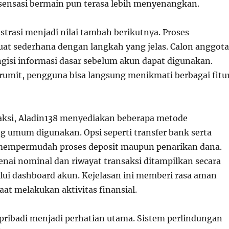
, sensasi bermain pun terasa lebih menyenangkan.
trasi menjadi nilai tambah berikutnya. Proses
uat sederhana dengan langkah yang jelas. Calon anggota
gisi informasi dasar sebelum akun dapat digunakan.
rumit, pengguna bisa langsung menikmati berbagai fitu
aksi, Aladin138 menyediakan beberapa metode
 umum digunakan. Opsi seperti transfer bank serta
 mempermudah proses deposit maupun penarikan dana.
nai nominal dan riwayat transaksi ditampilkan secara
lui dashboard akun. Kejelasan ini memberi rasa aman
at melakukan aktivitas finansial.
ribadi menjadi perhatian utama. Sistem perlindungan