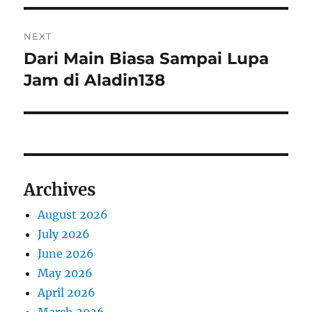
NEXT
Dari Main Biasa Sampai Lupa
Next
post:
Jam di Aladin138
Archives
August 2026
July 2026
June 2026
May 2026
April 2026