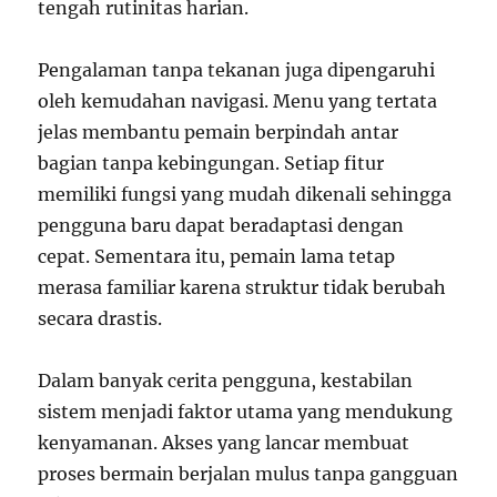
tengah rutinitas harian.
Pengalaman tanpa tekanan juga dipengaruhi
oleh kemudahan navigasi. Menu yang tertata
jelas membantu pemain berpindah antar
bagian tanpa kebingungan. Setiap fitur
memiliki fungsi yang mudah dikenali sehingga
pengguna baru dapat beradaptasi dengan
cepat. Sementara itu, pemain lama tetap
merasa familiar karena struktur tidak berubah
secara drastis.
Dalam banyak cerita pengguna, kestabilan
sistem menjadi faktor utama yang mendukung
kenyamanan. Akses yang lancar membuat
proses bermain berjalan mulus tanpa gangguan