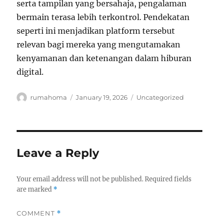
serta tampilan yang bersahaja, pengalaman
bermain terasa lebih terkontrol. Pendekatan
seperti ini menjadikan platform tersebut
relevan bagi mereka yang mengutamakan
kenyamanan dan ketenangan dalam hiburan
digital.
Author
Posted
Categories
rumahoma
January 19, 2026
Uncategorized
on
Leave a Reply
Your email address will not be published.
Required fields
are marked
*
COMMENT
*