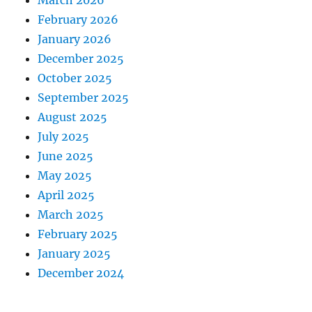
March 2026
February 2026
January 2026
December 2025
October 2025
September 2025
August 2025
July 2025
June 2025
May 2025
April 2025
March 2025
February 2025
January 2025
December 2024