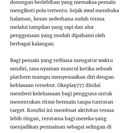
dorongan berlebihan yang memaksa pemain
mengikuti pola tertentu. Sejak awal membuka
halaman, kesan sederhana sudah terasa
melalui tampilan yang rapi dan alur
penggunaan yang mudah dipahami oleh
berbagai kalangan.
Bagi pemain yang terbiasa mengatur waktu
sendiri, rasa nyaman muncul ketika sebuah
platform mampu menyesuaikan diri dengan
kebiasaan tersebut. Okeplay777 dinilai
memberi keleluasaan bagi pengguna untuk
menentukan ritme bermain tanpa tuntutan
target. Kondisi ini membuat aktivitas terasa
lebih ringan, terutama bagi mereka yang
menjadikan permainan sebagai selingan di