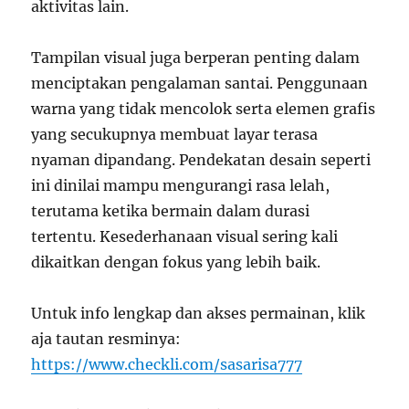
aktivitas lain.
Tampilan visual juga berperan penting dalam
menciptakan pengalaman santai. Penggunaan
warna yang tidak mencolok serta elemen grafis
yang secukupnya membuat layar terasa
nyaman dipandang. Pendekatan desain seperti
ini dinilai mampu mengurangi rasa lelah,
terutama ketika bermain dalam durasi
tertentu. Kesederhanaan visual sering kali
dikaitkan dengan fokus yang lebih baik.
Untuk info lengkap dan akses permainan, klik
aja tautan resminya:
https://www.checkli.com/sasarisa777