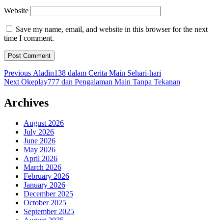
Website
Save my name, email, and website in this browser for the next
time I comment.
Post
Previous
Previous
Aladin138 dalam Cerita Main Sehari-hari
Next
post:
Next
Okeplay777 dan Pengalaman Main Tanpa Tekanan
navigation
post:
Archives
August 2026
July 2026
June 2026
May 2026
April 2026
March 2026
February 2026
January 2026
December 2025
October 2025
September 2025