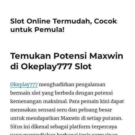
Slot Online Termudah, Cocok
untuk Pemula!
Temukan Potensi Maxwin
di Okeplay777 Slot
Okeplay777
menghadirkan pengalaman
bermain slot yang berbeda dengan potensi
kemenangan maksimal. Para pemain kini dapat
merasakan sensasi seru dan peluang besar
untuk mendapatkan Maxwin di setiap putaran.
Situs ini dikenal sebagai platform terpercaya