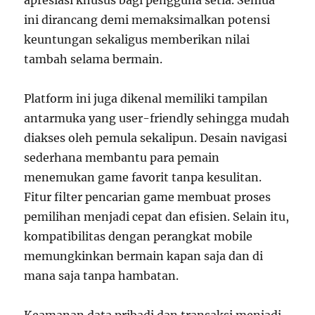
apresiasi khusus bagi pengguna setia. Semua
ini dirancang demi memaksimalkan potensi
keuntungan sekaligus memberikan nilai
tambah selama bermain.
Platform ini juga dikenal memiliki tampilan
antarmuka yang user-friendly sehingga mudah
diakses oleh pemula sekalipun. Desain navigasi
sederhana membantu para pemain
menemukan game favorit tanpa kesulitan.
Fitur filter pencarian game membuat proses
pemilihan menjadi cepat dan efisien. Selain itu,
kompatibilitas dengan perangkat mobile
memungkinkan bermain kapan saja dan di
mana saja tanpa hambatan.