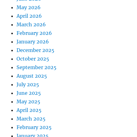
May 2026
April 2026
March 2026
February 2026
January 2026
December 2025
October 2025
September 2025
August 2025
July 2025
June 2025
May 2025
April 2025
March 2025
February 2025
January 2025