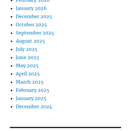
February 2026
January 2026
December 2025
October 2025
September 2025
August 2025
July 2025
June 2025
May 2025
April 2025
March 2025
February 2025
January 2025
December 2024