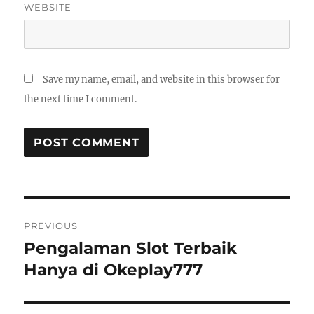
WEBSITE
Save my name, email, and website in this browser for
the next time I comment.
Post
PREVIOUS
navigation
Pengalaman Slot Terbaik
Previous
post:
Hanya di Okeplay777