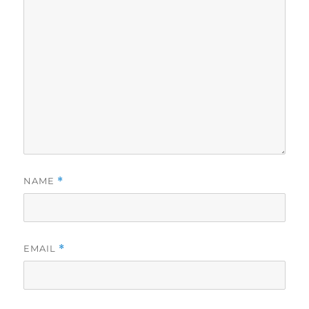
NAME
*
EMAIL
*