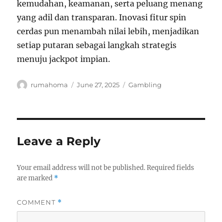
kemudahan, keamanan, serta peluang menang
yang adil dan transparan. Inovasi fitur spin
cerdas pun menambah nilai lebih, menjadikan
setiap putaran sebagai langkah strategis
menuju jackpot impian.
Author
Posted
Categories
rumahoma
June 27, 2025
Gambling
on
Leave a Reply
Your email address will not be published.
Required fields
are marked
*
COMMENT
*