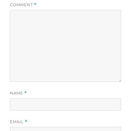
COMMENT
*
NAME
*
EMAIL
*