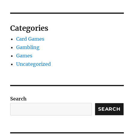
Categories
Card Games
Gambling
Games
Uncategorized
Search
SEARCH