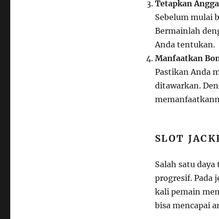
Tetapkan Angga
Sebelum mulai b
Bermainlah deng
Anda tentukan.
Manfaatkan Bon
Pastikan Anda m
ditawarkan. De
memanfaatkanny
SLOT JACK
Salah satu daya 
progresif. Pada 
kali pemain mem
bisa mencapai a