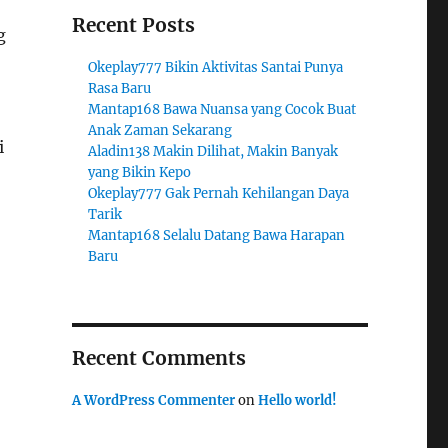
Recent Posts
g
Okeplay777 Bikin Aktivitas Santai Punya
Rasa Baru
Mantap168 Bawa Nuansa yang Cocok Buat
Anak Zaman Sekarang
i
Aladin138 Makin Dilihat, Makin Banyak
yang Bikin Kepo
Okeplay777 Gak Pernah Kehilangan Daya
Tarik
Mantap168 Selalu Datang Bawa Harapan
Baru
Recent Comments
A WordPress Commenter
on
Hello world!