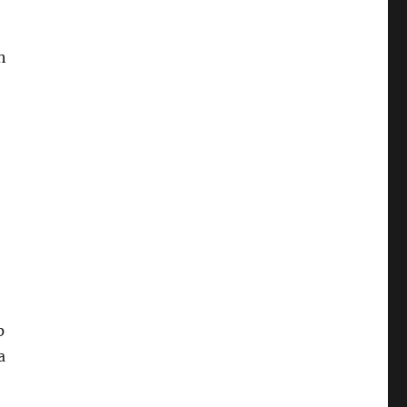
h
p
a