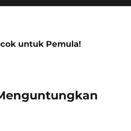
ocok untuk Pemula!
g Menguntungkan