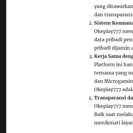
yang ditawarkan
dan transparansi
Sistem Keamana
Okeplay777 men
data pribadi pem
pribadi dijamin
Kerja Sama den
Platform ini h
ternama yang mem
dan Microgaming
Okeplay777 adala
Transparansi d
Okeplay777 mena
Baik saat melak
menikmati layan