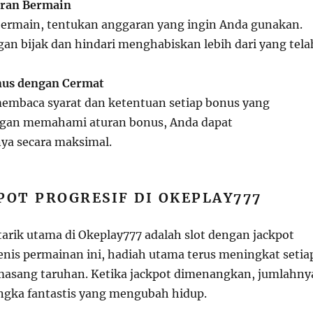
ran Bermain
ermain, tentukan anggaran yang ingin Anda gunakan.
an bijak dan hindari menghabiskan lebih dari yang tela
us dengan Cermat
embaca syarat dan ketentuan setiap bonus yang
ngan memahami aturan bonus, Anda dapat
a secara maksimal.
POT PROGRESIF DI OKEPLAY777
tarik utama di Okeplay777 adalah slot dengan jackpot
jenis permainan ini, hadiah utama terus meningkat setia
asang taruhan. Ketika jackpot dimenangkan, jumlahny
ngka fantastis yang mengubah hidup.