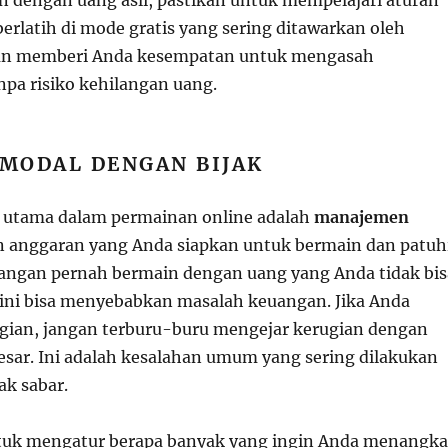
 dengan uang asli, pastikan untuk mempelajari aturan
erlatih di mode gratis yang sering ditawarkan oleh
akan memberi Anda kesempatan untuk mengasah
npa risiko kehilangan uang.
 MODAL DENGAN BIJAK
i utama dalam permainan online adalah
manajemen
n anggaran yang Anda siapkan untuk bermain dan patuh
 Jangan pernah bermain dengan uang yang Anda tidak bis
 ini bisa menyebabkan masalah keuangan. Jika Anda
ian, jangan terburu-buru mengejar kerugian dengan
besar. Ini adalah kesalahan umum yang sering dilakukan
ak sabar.
ntuk mengatur berapa banyak yang ingin Anda menangk