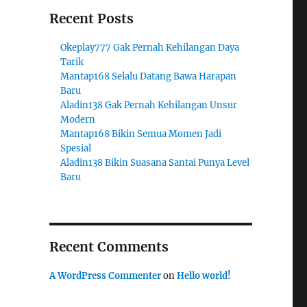
Recent Posts
Okeplay777 Gak Pernah Kehilangan Daya
Tarik
Mantap168 Selalu Datang Bawa Harapan
Baru
Aladin138 Gak Pernah Kehilangan Unsur
Modern
Mantap168 Bikin Semua Momen Jadi
Spesial
Aladin138 Bikin Suasana Santai Punya Level
Baru
Recent Comments
A WordPress Commenter
on
Hello world!