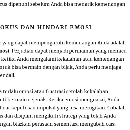
rus dipenuhi sebelum Anda bisa menarik kemenangan.
FOKUS DAN HINDARI EMOSI
tor yang dapat mempengaruhi kemenangan Anda adalah
mosi
. Perjudian dapat menjadi permainan yang memicu
a ketika Anda mengalami kekalahan atau kemenangan
ntuk bisa bermain dengan bijak, Anda perlu menjaga
endali.
 terlalu emosi atau frustrasi setelah kekalahan,
nti bermain sejenak. Ketika emosi menguasai, Anda
at keputusan impulsif yang bisa merugikan. Cobalah
s dan disiplin, mengikuti strategi yang telah Anda
angan biarkan perasaan sementara mengubah cara