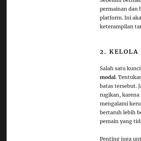
Sebelum bermain
permainan dan b
platform. Ini 
keterampilan ta
2. KELOLA
Salah satu kunc
modal
. Tentuka
batas tersebut.
rugikan, karena
mengalami kerug
bertaruh lebih 
pemain yang tid
Penting juga u