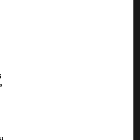
i
a
an