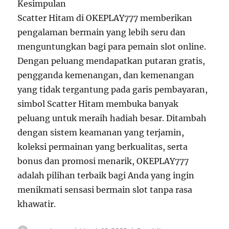
Kesimpulan
Scatter Hitam di OKEPLAY777 memberikan
pengalaman bermain yang lebih seru dan
menguntungkan bagi para pemain slot online.
Dengan peluang mendapatkan putaran gratis,
pengganda kemenangan, dan kemenangan
yang tidak tergantung pada garis pembayaran,
simbol Scatter Hitam membuka banyak
peluang untuk meraih hadiah besar. Ditambah
dengan sistem keamanan yang terjamin,
koleksi permainan yang berkualitas, serta
bonus dan promosi menarik, OKEPLAY777
adalah pilihan terbaik bagi Anda yang ingin
menikmati sensasi bermain slot tanpa rasa
khawatir.