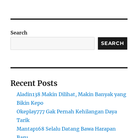
Search
SEARCH
Recent Posts
Aladin138 Makin Dilihat, Makin Banyak yang
Bikin Kepo
Okeplay777 Gak Pernah Kehilangan Daya
Tarik
Mantap168 Selalu Datang Bawa Harapan
Baru