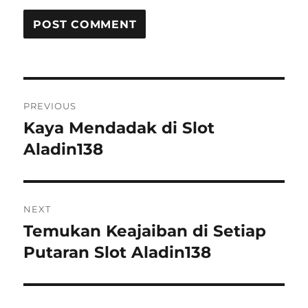
Post
PREVIOUS
navigation
Kaya Mendadak di Slot
Previous
post:
Aladin138
NEXT
Temukan Keajaiban di Setiap
Next
post:
Putaran Slot Aladin138