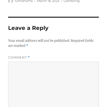
Author
Posted
Categories
rumahoma
March 18, 2025
Gambling
on
Leave a Reply
Your email address will not be published.
Required fields
are marked
*
COMMENT
*