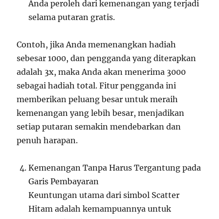
Anda peroleh dari kemenangan yang terjadi
selama putaran gratis.
Contoh, jika Anda memenangkan hadiah
sebesar 1000, dan pengganda yang diterapkan
adalah 3x, maka Anda akan menerima 3000
sebagai hadiah total. Fitur pengganda ini
memberikan peluang besar untuk meraih
kemenangan yang lebih besar, menjadikan
setiap putaran semakin mendebarkan dan
penuh harapan.
Kemenangan Tanpa Harus Tergantung pada
Garis Pembayaran
Keuntungan utama dari simbol Scatter
Hitam adalah kemampuannya untuk