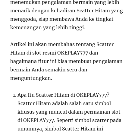
menemukan pengalaman bermain yang lebih
menarik dengan kehadiran Scatter Hitam yang
menggoda, siap membawa Anda ke tingkat
kemenangan yang lebih tinggi.
Artikel ini akan membahas tentang Scatter
Hitam di slot resmi OKEPLAY777 dan
bagaimana fitur ini bisa membuat pengalaman
bermain Anda semakin seru dan
menguntungkan.
Apa Itu Scatter Hitam di OKEPLAY777?
Scatter Hitam adalah salah satu simbol
khusus yang muncul dalam permainan slot
di OKEPLAY777. Seperti simbol scatter pada
umumnya, simbol Scatter Hitam ini