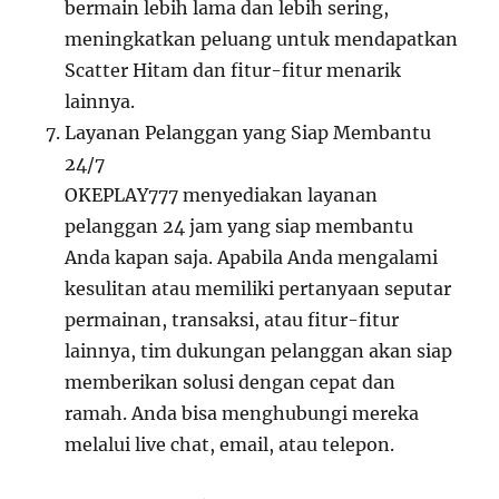
bermain lebih lama dan lebih sering,
meningkatkan peluang untuk mendapatkan
Scatter Hitam dan fitur-fitur menarik
lainnya.
Layanan Pelanggan yang Siap Membantu
24/7
OKEPLAY777 menyediakan layanan
pelanggan 24 jam yang siap membantu
Anda kapan saja. Apabila Anda mengalami
kesulitan atau memiliki pertanyaan seputar
permainan, transaksi, atau fitur-fitur
lainnya, tim dukungan pelanggan akan siap
memberikan solusi dengan cepat dan
ramah. Anda bisa menghubungi mereka
melalui live chat, email, atau telepon.