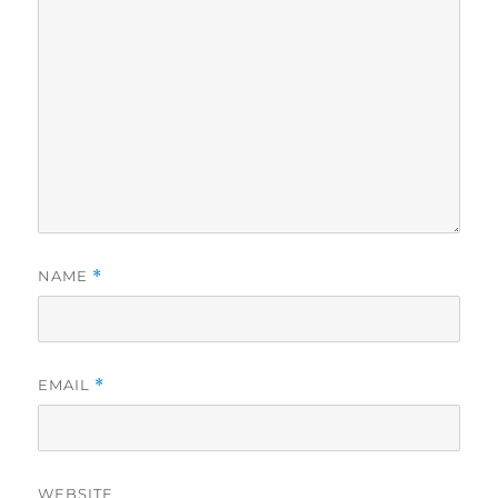
NAME
*
EMAIL
*
WEBSITE