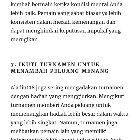
kembali bermain ketika kondisi mental Anda
lebih baik. Pemain yang sabar biasanya lebih
konsisten dalam meraih kemenangan dan
dapat menghindari keputusan impulsif yang
merugikan.
7.
IKUTI TURNAMEN UNTUK
MENAMBAH PELUANG MENANG
Aladin138 juga sering mengadakan turnamen
dengan hadiah yang menggiurkan. Mengikuti
turnamen memberi Anda peluang untuk
memenangkan hadiah lebih besar dalam waktu
yang lebih singkat. Namun, turnamen juga
melibatkan pemain lain yang memiliki