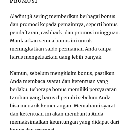
PROMOSI
Aladin138 sering memberikan berbagai bonus
dan promosi kepada pemainnya, seperti bonus
pendaftaran, cashback, dan promosi mingguan.
Manfaatkan semua bonus ini untuk
meningkatkan saldo permainan Anda tanpa
harus mengeluarkan uang lebih banyak.
Namun, sebelum mengklaim bonus, pastikan
Anda membaca syarat dan ketentuan yang
berlaku. Beberapa bonus memiliki persyaratan
taruhan yang harus dipenuhi sebelum Anda
bisa menarik kemenangan. Memahami syarat
dan ketentuan ini akan membantu Anda
memaksimalkan keuntungan yang didapat dari