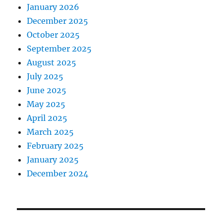
January 2026
December 2025
October 2025
September 2025
August 2025
July 2025
June 2025
May 2025
April 2025
March 2025
February 2025
January 2025
December 2024