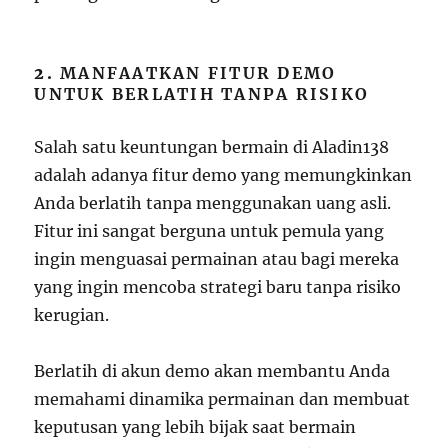
2.
MANFAATKAN FITUR DEMO
UNTUK BERLATIH TANPA RISIKO
Salah satu keuntungan bermain di Aladin138
adalah adanya fitur demo yang memungkinkan
Anda berlatih tanpa menggunakan uang asli.
Fitur ini sangat berguna untuk pemula yang
ingin menguasai permainan atau bagi mereka
yang ingin mencoba strategi baru tanpa risiko
kerugian.
Berlatih di akun demo akan membantu Anda
memahami dinamika permainan dan membuat
keputusan yang lebih bijak saat bermain