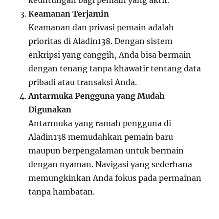
keuntungan bagi pemain yang aktif.
Keamanan Terjamin
Keamanan dan privasi pemain adalah
prioritas di Aladin138. Dengan sistem
enkripsi yang canggih, Anda bisa bermain
dengan tenang tanpa khawatir tentang data
pribadi atau transaksi Anda.
Antarmuka Pengguna yang Mudah
Digunakan
Antarmuka yang ramah pengguna di
Aladin138 memudahkan pemain baru
maupun berpengalaman untuk bermain
dengan nyaman. Navigasi yang sederhana
memungkinkan Anda fokus pada permainan
tanpa hambatan.