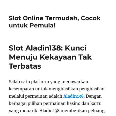
Slot Online Termudah, Cocok
untuk Pemula!
Slot Aladin138: Kunci
Menuju Kekayaan Tak
Terbatas
Salah satu platform yang menawarkan
kesempatan untuk menghasilkan penghasilan
melalui permainan adalah
Aladin138
. Dengan
berbagai pilihan permainan kasino dan kartu
yang menarik, Aladin138 memberikan peluang