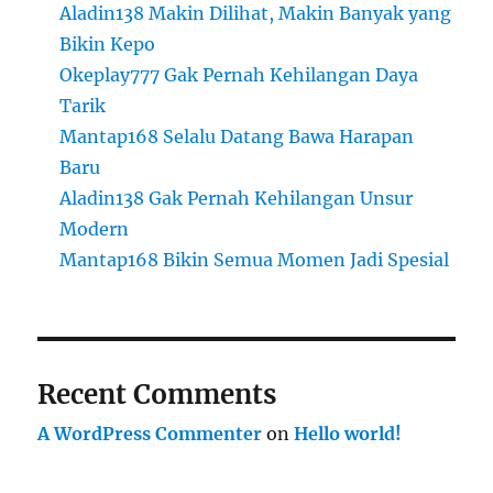
Aladin138 Makin Dilihat, Makin Banyak yang
Bikin Kepo
Okeplay777 Gak Pernah Kehilangan Daya
Tarik
Mantap168 Selalu Datang Bawa Harapan
Baru
Aladin138 Gak Pernah Kehilangan Unsur
Modern
Mantap168 Bikin Semua Momen Jadi Spesial
Recent Comments
A WordPress Commenter
on
Hello world!