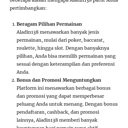
beberapa alasan mengapa Aladin138 patut Anda
pertimbangkan:
Beragam Pilihan Permainan
Aladin138 menawarkan banyak jenis
permainan, mulai dari poker, baccarat,
roulette, hingga slot. Dengan banyaknya
pilihan, Anda bisa memilih permainan yang
sesuai dengan keterampilan dan preferensi
Anda.
Bonus dan Promosi Menguntungkan
Platform ini menawarkan berbagai bonus
dan promosi yang dapat memperbesar
peluang Anda untuk menang. Dengan bonus
pendaftaran, cashback, dan promosi
lainnya, Aladin138 memberi banyak