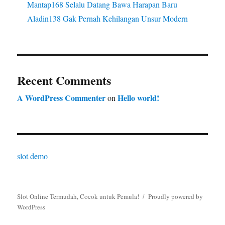
Mantap168 Selalu Datang Bawa Harapan Baru
Aladin138 Gak Pernah Kehilangan Unsur Modern
Recent Comments
A WordPress Commenter
Hello world!
on
slot demo
Slot Online Termudah, Cocok untuk Pemula!
Proudly powered by
WordPress