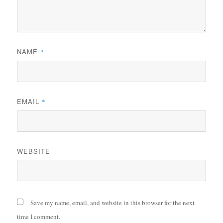
NAME
*
EMAIL
*
WEBSITE
Save my name, email, and website in this browser for the next
time I comment.