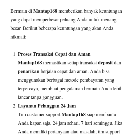
Mantap168
Bermain di
memberikan banyak keuntungan
yang dapat memperbesar peluang Anda untuk menang
besar. Berikut beberapa keuntungan yang akan Anda
nikmati:
Proses Transaksi Cepat dan Aman
Mantap168
deposit
memastikan setiap transaksi
dan
penarikan
berjalan cepat dan aman. Anda bisa
menggunakan berbagai metode pembayaran yang
terpercaya, membuat pengalaman bermain Anda lebih
lancar tanpa gangguan.
Layanan Pelanggan 24 Jam
Mantap168
Tim customer support
siap membantu
Anda kapan saja, 24 jam sehari, 7 hari seminggu. Jika
Anda memiliki pertanyaan atau masalah, tim support