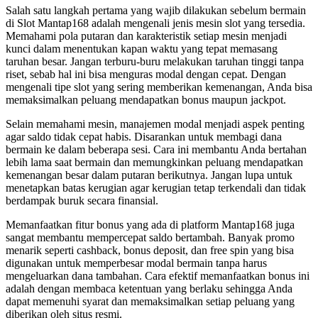
Salah satu langkah pertama yang wajib dilakukan sebelum bermain
di Slot Mantap168 adalah mengenali jenis mesin slot yang tersedia.
Memahami pola putaran dan karakteristik setiap mesin menjadi
kunci dalam menentukan kapan waktu yang tepat memasang
taruhan besar. Jangan terburu-buru melakukan taruhan tinggi tanpa
riset, sebab hal ini bisa menguras modal dengan cepat. Dengan
mengenali tipe slot yang sering memberikan kemenangan, Anda bisa
memaksimalkan peluang mendapatkan bonus maupun jackpot.
Selain memahami mesin, manajemen modal menjadi aspek penting
agar saldo tidak cepat habis. Disarankan untuk membagi dana
bermain ke dalam beberapa sesi. Cara ini membantu Anda bertahan
lebih lama saat bermain dan memungkinkan peluang mendapatkan
kemenangan besar dalam putaran berikutnya. Jangan lupa untuk
menetapkan batas kerugian agar kerugian tetap terkendali dan tidak
berdampak buruk secara finansial.
Memanfaatkan fitur bonus yang ada di platform Mantap168 juga
sangat membantu mempercepat saldo bertambah. Banyak promo
menarik seperti cashback, bonus deposit, dan free spin yang bisa
digunakan untuk memperbesar modal bermain tanpa harus
mengeluarkan dana tambahan. Cara efektif memanfaatkan bonus ini
adalah dengan membaca ketentuan yang berlaku sehingga Anda
dapat memenuhi syarat dan memaksimalkan setiap peluang yang
diberikan oleh situs resmi.