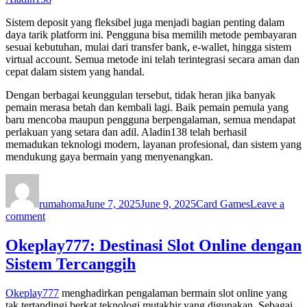
Sistem deposit yang fleksibel juga menjadi bagian penting dalam
daya tarik platform ini. Pengguna bisa memilih metode pembayaran
sesuai kebutuhan, mulai dari transfer bank, e-wallet, hingga sistem
virtual account. Semua metode ini telah terintegrasi secara aman dan
cepat dalam sistem yang handal.
Dengan berbagai keunggulan tersebut, tidak heran jika banyak
pemain merasa betah dan kembali lagi. Baik pemain pemula yang
baru mencoba maupun pengguna berpengalaman, semua mendapat
perlakuan yang setara dan adil. Aladin138 telah berhasil
memadukan teknologi modern, layanan profesional, dan sistem yang
mendukung gaya bermain yang menyenangkan.
Author
Posted
Categories
on
rumahoma
June 7, 2025
June 9, 2025
Card Games
Leave a
on
comment
Main
Lebih
Okeplay777: Destinasi Slot Online dengan
Menyenangkan
Sistem Tercanggih
lewat
Bonus
dan
Okeplay777
menghadirkan pengalaman bermain slot online yang
Sistem
tak tertandingi berkat teknologi mutakhir yang digunakan. Sebagai