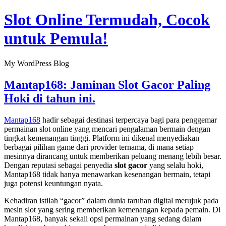
Skip
Slot Online Termudah, Cocok
to
content
untuk Pemula!
My WordPress Blog
Mantap168: Jaminan Slot Gacor Paling
Hoki di tahun ini.
Mantap168
hadir sebagai destinasi terpercaya bagi para penggemar
permainan slot online yang mencari pengalaman bermain dengan
tingkat kemenangan tinggi. Platform ini dikenal menyediakan
berbagai pilihan game dari provider ternama, di mana setiap
mesinnya dirancang untuk memberikan peluang menang lebih besar.
Dengan reputasi sebagai penyedia
slot gacor
yang selalu hoki,
Mantap168 tidak hanya menawarkan kesenangan bermain, tetapi
juga potensi keuntungan nyata.
Kehadiran istilah “gacor” dalam dunia taruhan digital merujuk pada
mesin slot yang sering memberikan kemenangan kepada pemain. Di
Mantap168, banyak sekali opsi permainan yang sedang dalam