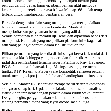
kondisi tersebut, sehingga membuatnya menjadi incaran para
penjudi daring. Setiap harinya, ribuan pemain aktif mencoba
keberuntungan mereka, percaya bahwa Mantap168 adalah tempat
terbaik untuk mendapatkan pembayaran besar.
Berbeda dengan situs lain yang mungkin hanya mengandalkan
tampilan menarik atau promosi bombastis, Mantap168
memprioritaskan pengalaman bermain yang adil dan transparan.
Semua permainan telah melalui uji lisensi dan dipastikan bebas dari
manipulasi. Hal inilah yang menjadikan platform ini sebagai salah
satu yang paling dihormati dalam industri judi online.
Pilihan permainan yang tersedia di sini sangat bervariasi, mulai dari
tema-tema klasik hingga yang modern dan futuristik. Ada ratusan
judul dari pengembang ternama seperti Pragmatic Play, Habanero,
PG Soft, dan masih banyak lagi. Masing-masing game memiliki
tingkat RTP (Return to Player) yang kompetitif, sehingga peluang
untuk meraih jackpot jauh lebih besar dibandingkan di situs biasa.
Selain itu, Mantap168 senantiasa memperbarui daftar rekomendasi
slot gacor setiap hari. Update ini dilakukan berdasarkan analisis
statistik dan tren kemenangan pemain dalam kurun waktu tertentu.
Dengan begitu, pengguna akan selalu memiliki referensi terkini
tentang permainan mana yang layak dicoba saat itu juga.
Platform ini juga ramah digunakan oleh semua kalangan, baik