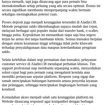
hanya menarik, tapi juga dirancang agar para pemain bisa
memaksimalkan setiap peluang yang ada secara optimal. Bonus ini
secara signifikan membantu memperpanjang waktu bermain
sekaligus meningkatkan potensi cuan.
Proses deposit juga menjadi keunggulan tersendiri di Aladin138.
Metode pengisian saldo dikembangkan supaya mudah dan cepat,
melayani berbagai opsi populer mulai dari transfer bank, e-wallet,
hingga pulsa. Kepraktisan ini memastikan siapa saja bisa segera
terjun ke arena slot tanpa hambatan teknis. Semua transaksi berjalan
dengan sistem keamanan tinggi sehingga tidak perlu khawatir
terhadap penyalahgunaan data maupun keterlambatan pengisian
saldo.
Selain kelebihan dalam segi permainan dan transaksi, pelayanan
customer service di Aladin138 mendapat perhatian khusus. Tim
support profesional siap membantu sepanjang waktu, menyediakan
solusi cepat bagi para pemain yang mengalami kendala atau
memiliki pertanyaan seputar platform. Respons yang sigap dan
ramah menciptakan hubungan harmonis antara penyedia layanan
dan pelanggan, sehingga menciptakan lingkungan bermain yang
kondusif.
Kemudahan akses menjadi salah satu keunggulan platform ini.
Website dirancang responsif agar kompatibel dengan berbagai