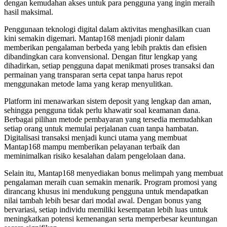
dengan kemudahan akses untuk para pengguna yang ingin meraih
hasil maksimal.
Penggunaan teknologi digital dalam aktivitas menghasilkan cuan
kini semakin digemari. Mantap168 menjadi pionir dalam
memberikan pengalaman berbeda yang lebih praktis dan efisien
dibandingkan cara konvensional. Dengan fitur lengkap yang
dihadirkan, setiap pengguna dapat menikmati proses transaksi dan
permainan yang transparan serta cepat tanpa harus repot
menggunakan metode lama yang kerap menyulitkan.
Platform ini menawarkan sistem deposit yang lengkap dan aman,
sehingga pengguna tidak perlu khawatir soal keamanan dana.
Berbagai pilihan metode pembayaran yang tersedia memudahkan
setiap orang untuk memulai perjalanan cuan tanpa hambatan.
Digitalisasi transaksi menjadi kunci utama yang membuat
Mantap168 mampu memberikan pelayanan terbaik dan
meminimalkan risiko kesalahan dalam pengelolaan dana.
Selain itu, Mantap168 menyediakan bonus melimpah yang membuat
pengalaman meraih cuan semakin menarik. Program promosi yang
dirancang khusus ini mendukung pengguna untuk mendapatkan
nilai tambah lebih besar dari modal awal. Dengan bonus yang
bervariasi, setiap individu memiliki kesempatan lebih luas untuk
meningkatkan potensi kemenangan serta memperbesar keuntungan