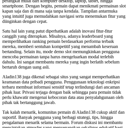
perangkat mulai dari komputer desktop, laptop, tablet, hingga
smartphone. Dengan begitu, pemain dapat menikmati permainan slot
kapan saja dan di mana saja tanpa kendala. Tampilan antarmuka
yang intuitif juga memudahkan navigasi serta menemukan fitur yang
diinginkan dengan cepat.
Satu hal lain yang patut diperhatikan adalah inovasi fitur-fitur
canggih yang diterapkan. Misalnya, adanya leaderboard yang
memperlihatkan ranking pemain berdasarkan performa terbaik
mereka, memberi sentuhan kompetitif yang menambah keseruan
bertanding. Selain itu, mode demo slot memungkinkan pengguna
mencoba permainan tanpa harus mengeluarkan modal terlebih
dahulu. Ini sangat membantu mereka yang ingin berlatih sebelum
bertaruh dengan uang asli.
Aladin138 juga dikenal sebagai situs yang sangat memperhatikan
keamanan data pribadi pengguna. Penggunaan teknologi enkripsi
terbaru membuat informasi sensitif tetap terlindungi dari ancaman
pihak luar. Privasi terjaga dengan baik sehingga para pemain tidak
perlu khawatir mengenai kebocoran data atau penyalahgunaan oleh
pihak tak bertanggung jawab.
Tak kalah menarik, komunitas pemain di Aladin138 cukup aktif dan
suportif. Banyak pengguna yang berbagi strategi, tips, hingga
pengalaman menarik selama bermain. Forum diskusi ini membantu
menciptakan atmosfer yang menyenangkan sekaligus edukatif bagi