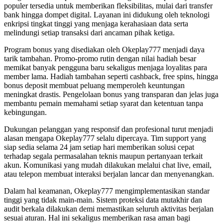
populer tersedia untuk memberikan fleksibilitas, mulai dari transfer
bank hingga dompet digital. Layanan ini didukung oleh teknologi
enkripsi tingkat tinggi yang menjaga kerahasiaan data serta
melindungi setiap transaksi dari ancaman pihak ketiga.
Program bonus yang disediakan oleh Okeplay777 menjadi daya
tarik tambahan. Promo-promo rutin dengan nilai hadiah besar
memikat banyak pengguna baru sekaligus menjaga loyalitas para
member lama. Hadiah tambahan seperti cashback, free spins, hingga
bonus deposit membuat peluang memperoleh keuntungan
meningkat drastis. Pengelolaan bonus yang transparan dan jelas juga
membantu pemain memahami setiap syarat dan ketentuan tanpa
kebingungan.
Dukungan pelanggan yang responsif dan profesional turut menjadi
alasan mengapa Okeplay777 selalu dipercaya. Tim support yang
siap sedia selama 24 jam setiap hari memberikan solusi cepat
terhadap segala permasalahan teknis maupun pertanyaan terkait
akun. Komunikasi yang mudah dilakukan melalui chat live, email,
atau telepon membuat interaksi berjalan lancar dan menyenangkan.
Dalam hal keamanan, Okeplay777 mengimplementasikan standar
tinggi yang tidak main-main. Sistem proteksi data mutakhir dan
audit berkala dilakukan demi memastikan seluruh aktivitas berjalan
sesuai aturan. Hal ini sekaligus memberikan rasa aman bagi