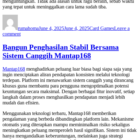
menguntungkan. Tidak ada alasan untuk ragu beralih, sebab waktu
yang tepat untuk meninggalkan cara lama sudah tiba.
Author
Posted
Categories
on
rumahoma
June 4, 2025
June 4, 2025
Card Games
Leave a
on
comment
Digitalisasi
Cuan:
Bangun Penghasilan Stabil Bersama
Mantap168
Sistem Canggih Mantap168
Waktunya
Tinggalkan
Cara
Mantap168
menghadirkan peluang luar biasa bagi siapa saja yang
Lama
ingin menciptakan aliran pendapatan konsisten melalui teknologi
terdepan. Platform ini menawarkan sistem canggih yang dirancang
khusus guna membantu para pengguna mengoptimalkan potensi
keuntungan secara maksimal. Dengan berbagai fitur inovatif, setiap
langkah dalam proses menghasilkan pendapatan menjadi lebih
mudah dan efisien.
Menggunakan teknologi terbaru, Mantap168 memberikan
pengalaman yang berbeda dibandingkan platform lain. Mekanisme
otomatis yang diterapkan mampu meminimalkan risiko sekaligus
meningkatkan peluang memperoleh hasil signifikan. Sistem ini tidak
hanya mengandalkan keberuntungan, melainkan juga strategi