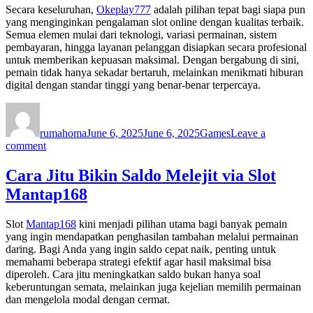
Secara keseluruhan,
Okeplay777
adalah pilihan tepat bagi siapa pun
yang menginginkan pengalaman slot online dengan kualitas terbaik.
Semua elemen mulai dari teknologi, variasi permainan, sistem
pembayaran, hingga layanan pelanggan disiapkan secara profesional
untuk memberikan kepuasan maksimal. Dengan bergabung di sini,
pemain tidak hanya sekadar bertaruh, melainkan menikmati hiburan
digital dengan standar tinggi yang benar-benar terpercaya.
Author
Posted
Categories
on
rumahoma
June 6, 2025
June 6, 2025
Games
Leave a
on
comment
Okeplay777:
Destinasi
Cara Jitu Bikin Saldo Melejit via Slot
Slot
Mantap168
Online
dengan
Sistem
Slot
Mantap168
kini menjadi pilihan utama bagi banyak pemain
Tercanggih
yang ingin mendapatkan penghasilan tambahan melalui permainan
daring. Bagi Anda yang ingin saldo cepat naik, penting untuk
memahami beberapa strategi efektif agar hasil maksimal bisa
diperoleh. Cara jitu meningkatkan saldo bukan hanya soal
keberuntungan semata, melainkan juga kejelian memilih permainan
dan mengelola modal dengan cermat.