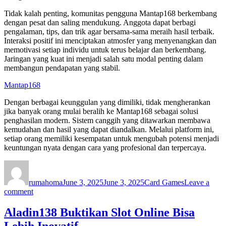
Tidak kalah penting, komunitas pengguna Mantap168 berkembang
dengan pesat dan saling mendukung. Anggota dapat berbagi
pengalaman, tips, dan trik agar bersama-sama meraih hasil terbaik.
Interaksi positif ini menciptakan atmosfer yang menyenangkan dan
memotivasi setiap individu untuk terus belajar dan berkembang.
Jaringan yang kuat ini menjadi salah satu modal penting dalam
membangun pendapatan yang stabil.
Mantap168
Dengan berbagai keunggulan yang dimiliki, tidak mengherankan
jika banyak orang mulai beralih ke Mantap168 sebagai solusi
penghasilan modern. Sistem canggih yang ditawarkan membawa
kemudahan dan hasil yang dapat diandalkan. Melalui platform ini,
setiap orang memiliki kesempatan untuk mengubah potensi menjadi
keuntungan nyata dengan cara yang profesional dan terpercaya.
Author
Posted
Categories
on
rumahoma
June 3, 2025
June 3, 2025
Card Games
Leave a
on
comment
Bangun
Penghasilan
Aladin138 Buktikan Slot Online Bisa
Stabil