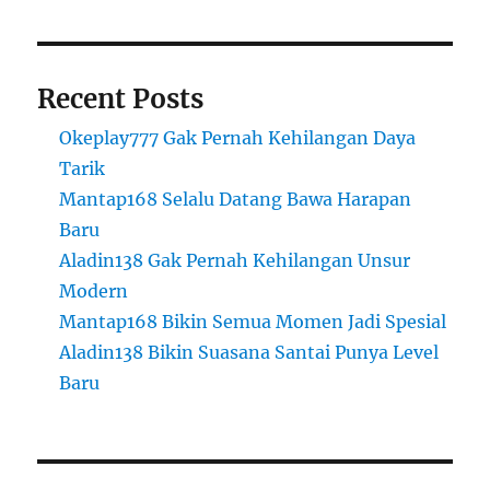
Recent Posts
Okeplay777 Gak Pernah Kehilangan Daya
Tarik
Mantap168 Selalu Datang Bawa Harapan
Baru
Aladin138 Gak Pernah Kehilangan Unsur
Modern
Mantap168 Bikin Semua Momen Jadi Spesial
Aladin138 Bikin Suasana Santai Punya Level
Baru