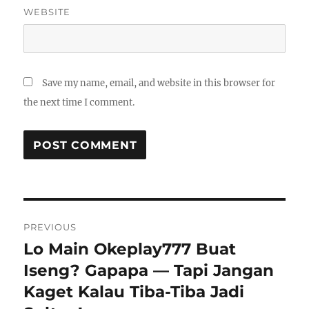
WEBSITE
Save my name, email, and website in this browser for
the next time I comment.
Post
PREVIOUS
navigation
Lo Main Okeplay777 Buat
Previous
post:
Iseng? Gapapa — Tapi Jangan
Kaget Kalau Tiba-Tiba Jadi