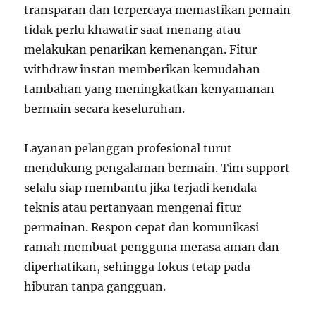
transparan dan terpercaya memastikan pemain
tidak perlu khawatir saat menang atau
melakukan penarikan kemenangan. Fitur
withdraw instan memberikan kemudahan
tambahan yang meningkatkan kenyamanan
bermain secara keseluruhan.
Layanan pelanggan profesional turut
mendukung pengalaman bermain. Tim support
selalu siap membantu jika terjadi kendala
teknis atau pertanyaan mengenai fitur
permainan. Respon cepat dan komunikasi
ramah membuat pengguna merasa aman dan
diperhatikan, sehingga fokus tetap pada
hiburan tanpa gangguan.