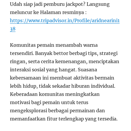
Udah siap jadi pemburu jackpot? Langsung
meluncur ke Halaman resminya :
https://www.tripadvisor.in/Profile/aridnearini1
38
Komunitas pemain menambah warna
tersendiri. Banyak bettor berbagi tips, strategi
ringan, serta cerita kemenangan, menciptakan
interaksi sosial yang hangat. Suasana
kebersamaan ini membuat aktivitas bermain
lebih hidup, tidak sekadar hiburan individual.
Keberadaan komunitas meningkatkan
motivasi bagi pemain untuk terus
mengeksplorasi berbagai permainan dan
memanfaatkan fitur terlengkap yang tersedia.