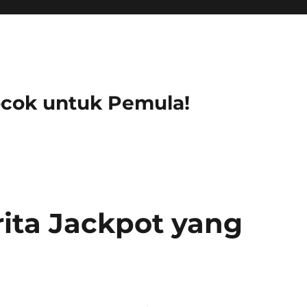
ocok untuk Pemula!
rita Jackpot yang