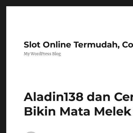
Slot Online Termudah, C
My WordPress Blog
Aladin138 dan Ce
Bikin Mata Melek