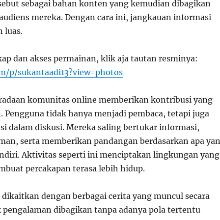
sebut sebagai bahan konten yang kemudian dibagikan
audiens mereka. Dengan cara ini, jangkauan informasi
 luas.
kap dan akses permainan, klik aja tautan resminya:
om/p/sukantaadi13?view=photos
eberadaan komunitas online memberikan kontribusi yang
n. Pengguna tidak hanya menjadi pembaca, tetapi juga
asi dalam diskusi. Mereka saling bertukar informasi,
aman, serta memberikan pandangan berdasarkan apa ya
diri. Aktivitas seperti ini menciptakan lingkungan yang
buat percakapan terasa lebih hidup.
g dikaitkan dengan berbagai cerita yang muncul secara
 pengalaman dibagikan tanpa adanya pola tertentu