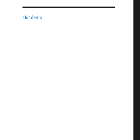
slot demo