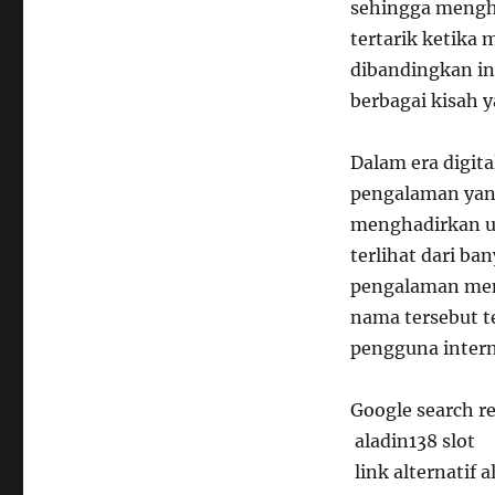
sehingga mengha
tertarik ketika
dibandingkan in
berbagai kisah 
Dalam era digita
pengalaman yang
menghadirkan un
terlihat dari b
pengalaman mena
nama tersebut t
pengguna intern
Google search r
aladin138 slot
link alternatif 