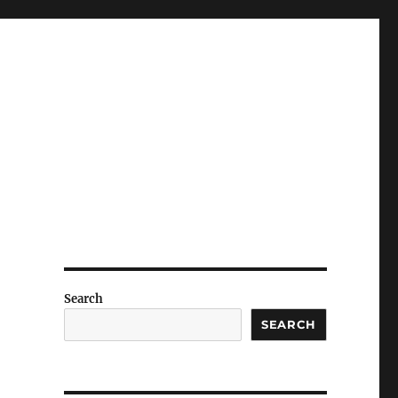
Search
SEARCH