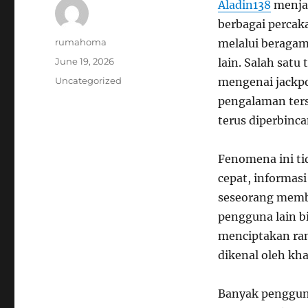
Aladin138
menjad
berbagai percak
Author
rumahoma
melalui beragam
Posted
June 19, 2026
lain. Salah satu
on
Categories
Uncategorized
mengenai jackpo
pengalaman ter
terus diperbinc
Fenomena ini ti
cepat, informas
seseorang memba
pengguna lain b
menciptakan ran
dikenal oleh kha
Banyak penggun