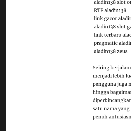
aladin138 slot o
RTP aladin138
link gacor aladi
aladin138 slot g
link terbaru ala
pragmatic aladi
aladin138 zeus
Seiring berjal
menjadi lebih l
pengguna juga m
hingga bagaiman
diperbincangkan
satu nama yang 
penuh antusiasm