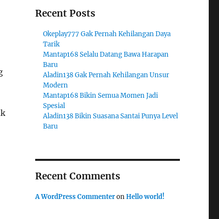
Recent Posts
Okeplay777 Gak Pernah Kehilangan Daya
Tarik
Mantap168 Selalu Datang Bawa Harapan
Baru
g
Aladin138 Gak Pernah Kehilangan Unsur
Modern
Mantap168 Bikin Semua Momen Jadi
Spesial
ak
Aladin138 Bikin Suasana Santai Punya Level
Baru
Recent Comments
A WordPress Commenter
on
Hello world!