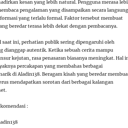
dirkan kesan yang lebih natural. Pengguna merasa leb
 membaca pengalaman yang disampaikan secara langsun
formasi yang terlalu formal. Faktor tersebut membuat
yang beredar terasa lebih dekat dengan pembacanya.
l saat ini, perhatian publik sering dipengaruhi oleh
 dianggap autentik. Ketika sebuah cerita mampu
sur kejutan, rasa penasaran biasanya meningkat. Hal i
anyaknya percakapan yang membahas berbagai
rik di Aladin138. Beragam kisah yang beredar membua
erus mendapatkan sorotan dari berbagai kalangan
et.
ekomendasi :
aladin138