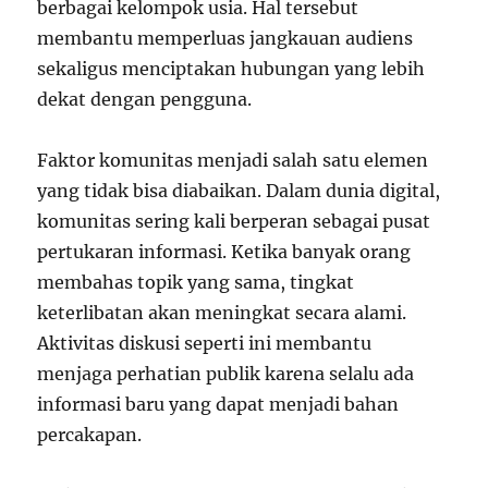
berbagai kelompok usia. Hal tersebut
membantu memperluas jangkauan audiens
sekaligus menciptakan hubungan yang lebih
dekat dengan pengguna.
Faktor komunitas menjadi salah satu elemen
yang tidak bisa diabaikan. Dalam dunia digital,
komunitas sering kali berperan sebagai pusat
pertukaran informasi. Ketika banyak orang
membahas topik yang sama, tingkat
keterlibatan akan meningkat secara alami.
Aktivitas diskusi seperti ini membantu
menjaga perhatian publik karena selalu ada
informasi baru yang dapat menjadi bahan
percakapan.