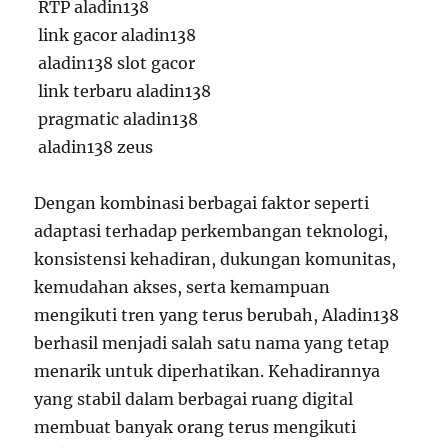
RTP aladin138
link gacor aladin138
aladin138 slot gacor
link terbaru aladin138
pragmatic aladin138
aladin138 zeus
Dengan kombinasi berbagai faktor seperti
adaptasi terhadap perkembangan teknologi,
konsistensi kehadiran, dukungan komunitas,
kemudahan akses, serta kemampuan
mengikuti tren yang terus berubah, Aladin138
berhasil menjadi salah satu nama yang tetap
menarik untuk diperhatikan. Kehadirannya
yang stabil dalam berbagai ruang digital
membuat banyak orang terus mengikuti