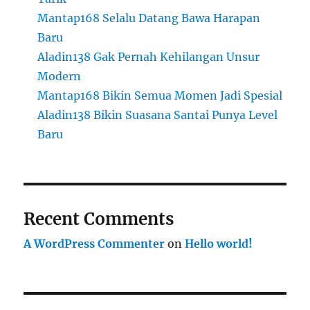
Mantap168 Selalu Datang Bawa Harapan
Baru
Aladin138 Gak Pernah Kehilangan Unsur
Modern
Mantap168 Bikin Semua Momen Jadi Spesial
Aladin138 Bikin Suasana Santai Punya Level
Baru
Recent Comments
A WordPress Commenter
on
Hello world!