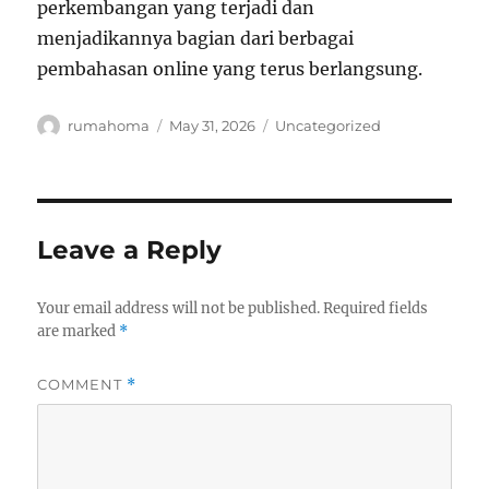
perkembangan yang terjadi dan
menjadikannya bagian dari berbagai
pembahasan online yang terus berlangsung.
Author
Posted
Categories
rumahoma
May 31, 2026
Uncategorized
on
Leave a Reply
Your email address will not be published.
Required fields
are marked
*
COMMENT
*