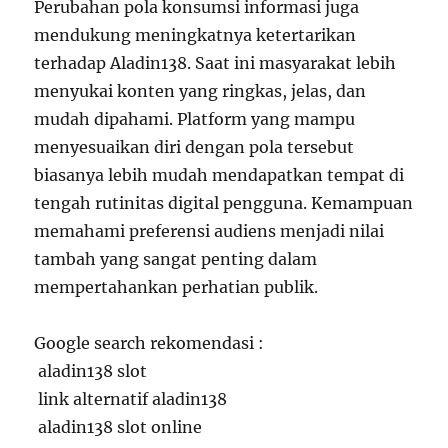
Perubahan pola konsumsi informasi juga
mendukung meningkatnya ketertarikan
terhadap Aladin138. Saat ini masyarakat lebih
menyukai konten yang ringkas, jelas, dan
mudah dipahami. Platform yang mampu
menyesuaikan diri dengan pola tersebut
biasanya lebih mudah mendapatkan tempat di
tengah rutinitas digital pengguna. Kemampuan
memahami preferensi audiens menjadi nilai
tambah yang sangat penting dalam
mempertahankan perhatian publik.
Google search rekomendasi :
aladin138 slot
link alternatif aladin138
aladin138 slot online