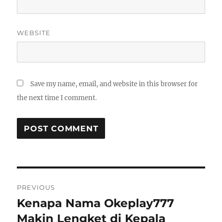
WEBSITE
Save my name, email, and website in this browser for
the next time I comment.
Post
PREVIOUS
navigation
Kenapa Nama Okeplay777
Previous
post:
Makin Lengket di Kepala