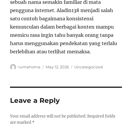
sebuah nama semakin familiar di mata
pengguna internet. Aladin138 menjadi salah
satu contoh bagaimana konsistensi
kemunculan dalam berbagai konten mampu
memicu rasa ingin tahu banyak orang tanpa
harus menggunakan pendekatan yang terlalu
berlebihan atau terlihat memaksa.
Author
Posted
Categories
rumahoma
May 12, 2026
Uncategorized
on
Leave a Reply
Your email address will not be published.
Required fields
are marked
*