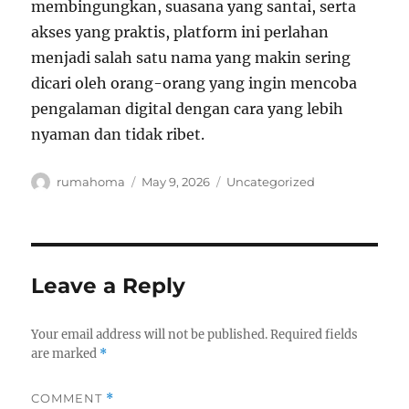
membingungkan, suasana yang santai, serta
akses yang praktis, platform ini perlahan
menjadi salah satu nama yang makin sering
dicari oleh orang-orang yang ingin mencoba
pengalaman digital dengan cara yang lebih
nyaman dan tidak ribet.
Author
Posted
Categories
rumahoma
May 9, 2026
Uncategorized
on
Leave a Reply
Your email address will not be published.
Required fields
are marked
*
COMMENT
*