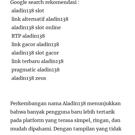
Google search rekomendasi :
aladin138 slot
link alternatif aladin138
aladin138 slot online
RTP aladin138
link gacor aladin138
aladin138 slot gacor
link terbaru aladin138
pragmatic aladin138
aladin138 zeus
Perkembangan nama Aladin138 menunjukkan
bahwa banyak pengguna baru lebih tertarik
pada platform yang terasa simpel, ringan, dan
mudah dipahami. Dengan tampilan yang tidak