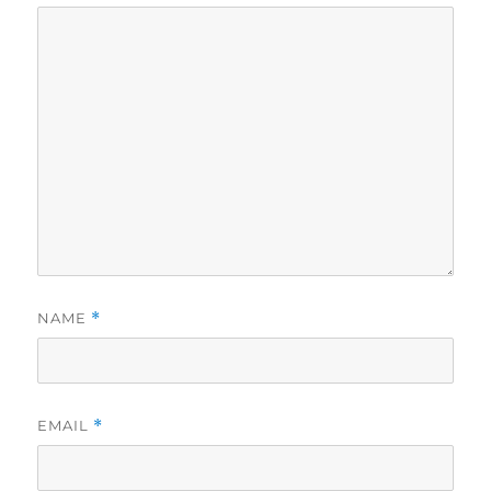
NAME
*
EMAIL
*