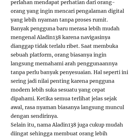
perlahan mendapat perhatian dari orang-
orang yang ingin mencari pengalaman digital
yang lebih nyaman tanpa proses rumit.
Banyak pengguna baru merasa lebih mudah
mengenal Aladin138 karena navigasinya
dianggap tidak terlalu ribet. Saat membuka
sebuah platform, orang biasanya ingin
langsung memahami arah penggunaannya
tanpa perlu banyak penyesuaian. Hal seperti ini
sering jadi nilai penting karena pengguna
modern lebih suka sesuatu yang cepat
dipahami. Ketika semua terlihat jelas sejak
awal, rasa nyaman biasanya langsung muncul
dengan sendirinya.
Selain itu, nama Aladin138 juga cukup mudah
diingat sehingga membuat orang lebih