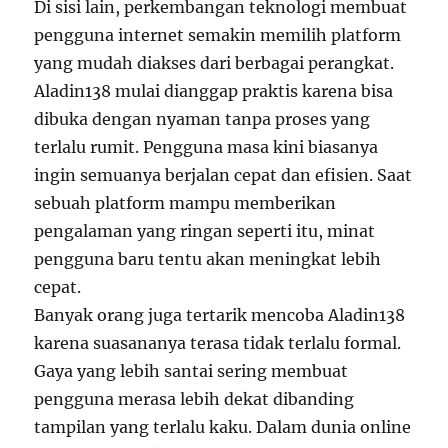
Di sisi lain, perkembangan teknologi membuat
pengguna internet semakin memilih platform
yang mudah diakses dari berbagai perangkat.
Aladin138 mulai dianggap praktis karena bisa
dibuka dengan nyaman tanpa proses yang
terlalu rumit. Pengguna masa kini biasanya
ingin semuanya berjalan cepat dan efisien. Saat
sebuah platform mampu memberikan
pengalaman yang ringan seperti itu, minat
pengguna baru tentu akan meningkat lebih
cepat.
Banyak orang juga tertarik mencoba Aladin138
karena suasananya terasa tidak terlalu formal.
Gaya yang lebih santai sering membuat
pengguna merasa lebih dekat dibanding
tampilan yang terlalu kaku. Dalam dunia online