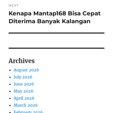
NEXT
Kenapa Mantap168 Bisa Cepat
Next
post:
Diterima Banyak Kalangan
Archives
August 2026
July 2026
June 2026
May 2026
April 2026
March 2026
February 2026