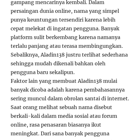
gampang mencarinya kembali. Dalam
persaingan dunia online, nama yang simpel
punya keuntungan tersendiri karena lebih
cepat melekat di ingatan pengguna. Banyak
platform sulit berkembang karena namanya
terlalu panjang atau terasa membingungkan.
Sebaliknya, Aladin138 justru terlihat sederhana
sehingga mudah dikenali bahkan oleh
pengguna baru sekalipun.
Faktor lain yang membuat Aladin138 mulai
banyak dicoba adalah karena pembahasannya
sering muncul dalam obrolan santai di internet.
Saat orang melihat sebuah nama disebut
berkali-kali dalam media sosial atau forum
online, rasa penasaran biasanya ikut
meningkat. Dari sana banyak pengguna