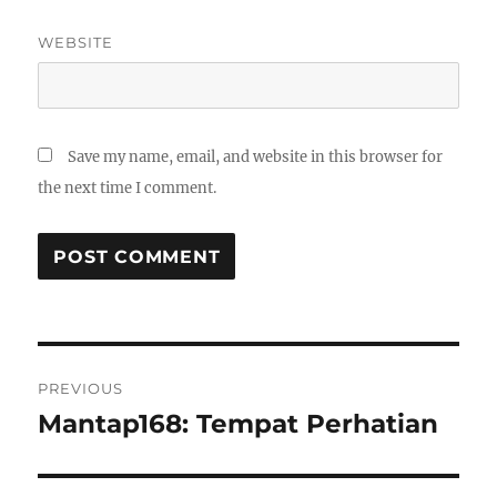
WEBSITE
Save my name, email, and website in this browser for
the next time I comment.
Post
PREVIOUS
navigation
Mantap168: Tempat Perhatian
Previous
post: