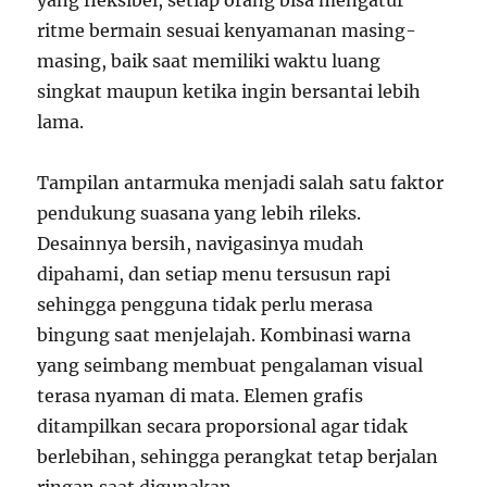
yang fleksibel, setiap orang bisa mengatur
ritme bermain sesuai kenyamanan masing-
masing, baik saat memiliki waktu luang
singkat maupun ketika ingin bersantai lebih
lama.
Tampilan antarmuka menjadi salah satu faktor
pendukung suasana yang lebih rileks.
Desainnya bersih, navigasinya mudah
dipahami, dan setiap menu tersusun rapi
sehingga pengguna tidak perlu merasa
bingung saat menjelajah. Kombinasi warna
yang seimbang membuat pengalaman visual
terasa nyaman di mata. Elemen grafis
ditampilkan secara proporsional agar tidak
berlebihan, sehingga perangkat tetap berjalan