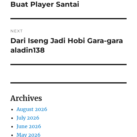
post:
Buat Player Santai
NEXT
Dari Iseng Jadi Hobi Gara-gara
Next
post:
aladin138
Archives
August 2026
July 2026
June 2026
May 2026