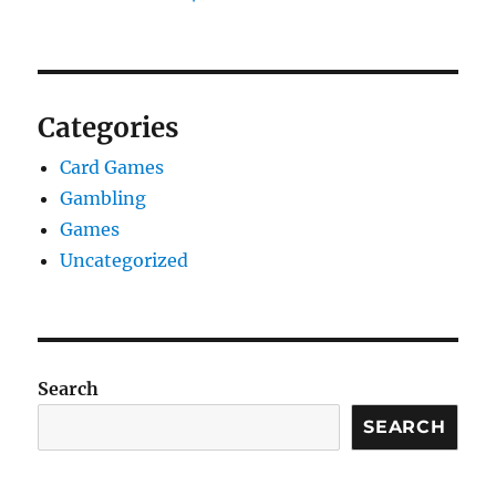
Categories
Card Games
Gambling
Games
Uncategorized
Search
SEARCH