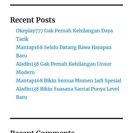
Recent Posts
Okeplay777 Gak Pernah Kehilangan Daya
Tarik
Mantap168 Selalu Datang Bawa Harapan
Baru
Aladin138 Gak Pernah Kehilangan Unsur
Modern
Mantap168 Bikin Semua Momen Jadi Spesial
Aladin138 Bikin Suasana Santai Punya Level
Baru