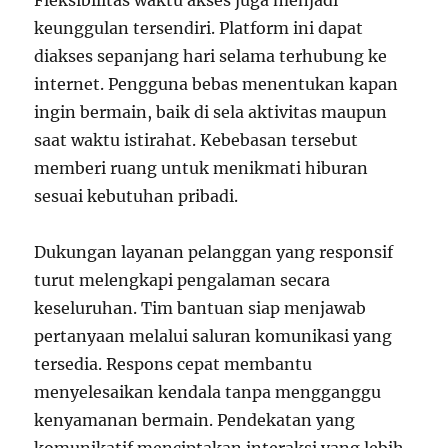
Fleksibilitas waktu akses juga menjadi
keunggulan tersendiri. Platform ini dapat
diakses sepanjang hari selama terhubung ke
internet. Pengguna bebas menentukan kapan
ingin bermain, baik di sela aktivitas maupun
saat waktu istirahat. Kebebasan tersebut
memberi ruang untuk menikmati hiburan
sesuai kebutuhan pribadi.
Dukungan layanan pelanggan yang responsif
turut melengkapi pengalaman secara
keseluruhan. Tim bantuan siap menjawab
pertanyaan melalui saluran komunikasi yang
tersedia. Respons cepat membantu
menyelesaikan kendala tanpa mengganggu
kenyamanan bermain. Pendekatan yang