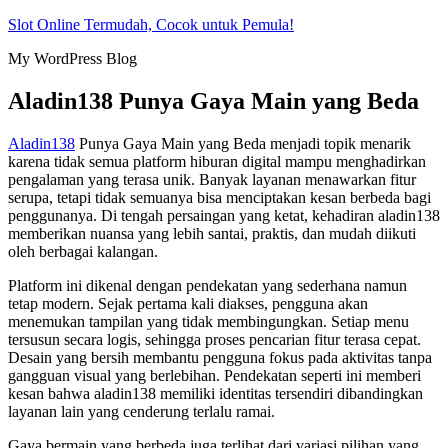
Skip
Slot Online Termudah, Cocok untuk Pemula!
to
My WordPress Blog
content
Aladin138 Punya Gaya Main yang Beda
Aladin138
Punya Gaya Main yang Beda menjadi topik menarik
karena tidak semua platform hiburan digital mampu menghadirkan
pengalaman yang terasa unik. Banyak layanan menawarkan fitur
serupa, tetapi tidak semuanya bisa menciptakan kesan berbeda bagi
penggunanya. Di tengah persaingan yang ketat, kehadiran aladin138
memberikan nuansa yang lebih santai, praktis, dan mudah diikuti
oleh berbagai kalangan.
Platform ini dikenal dengan pendekatan yang sederhana namun
tetap modern. Sejak pertama kali diakses, pengguna akan
menemukan tampilan yang tidak membingungkan. Setiap menu
tersusun secara logis, sehingga proses pencarian fitur terasa cepat.
Desain yang bersih membantu pengguna fokus pada aktivitas tanpa
gangguan visual yang berlebihan. Pendekatan seperti ini memberi
kesan bahwa aladin138 memiliki identitas tersendiri dibandingkan
layanan lain yang cenderung terlalu ramai.
Gaya bermain yang berbeda juga terlihat dari variasi pilihan yang