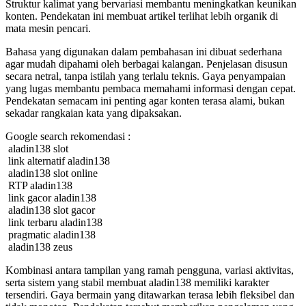
Struktur kalimat yang bervariasi membantu meningkatkan keunikan
konten. Pendekatan ini membuat artikel terlihat lebih organik di
mata mesin pencari.
Bahasa yang digunakan dalam pembahasan ini dibuat sederhana
agar mudah dipahami oleh berbagai kalangan. Penjelasan disusun
secara netral, tanpa istilah yang terlalu teknis. Gaya penyampaian
yang lugas membantu pembaca memahami informasi dengan cepat.
Pendekatan semacam ini penting agar konten terasa alami, bukan
sekadar rangkaian kata yang dipaksakan.
Google search rekomendasi :
aladin138 slot
link alternatif aladin138
aladin138 slot online
RTP aladin138
link gacor aladin138
aladin138 slot gacor
link terbaru aladin138
pragmatic aladin138
aladin138 zeus
Kombinasi antara tampilan yang ramah pengguna, variasi aktivitas,
serta sistem yang stabil membuat aladin138 memiliki karakter
tersendiri. Gaya bermain yang ditawarkan terasa lebih fleksibel dan