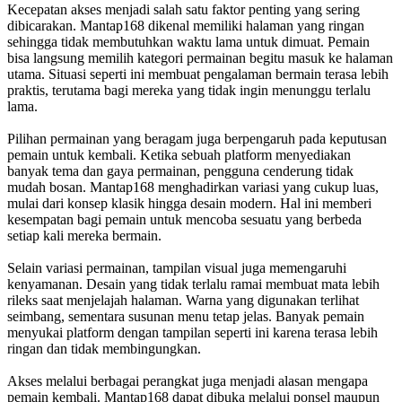
Kecepatan akses menjadi salah satu faktor penting yang sering
dibicarakan. Mantap168 dikenal memiliki halaman yang ringan
sehingga tidak membutuhkan waktu lama untuk dimuat. Pemain
bisa langsung memilih kategori permainan begitu masuk ke halaman
utama. Situasi seperti ini membuat pengalaman bermain terasa lebih
praktis, terutama bagi mereka yang tidak ingin menunggu terlalu
lama.
Pilihan permainan yang beragam juga berpengaruh pada keputusan
pemain untuk kembali. Ketika sebuah platform menyediakan
banyak tema dan gaya permainan, pengguna cenderung tidak
mudah bosan. Mantap168 menghadirkan variasi yang cukup luas,
mulai dari konsep klasik hingga desain modern. Hal ini memberi
kesempatan bagi pemain untuk mencoba sesuatu yang berbeda
setiap kali mereka bermain.
Selain variasi permainan, tampilan visual juga memengaruhi
kenyamanan. Desain yang tidak terlalu ramai membuat mata lebih
rileks saat menjelajah halaman. Warna yang digunakan terlihat
seimbang, sementara susunan menu tetap jelas. Banyak pemain
menyukai platform dengan tampilan seperti ini karena terasa lebih
ringan dan tidak membingungkan.
Akses melalui berbagai perangkat juga menjadi alasan mengapa
pemain kembali. Mantap168 dapat dibuka melalui ponsel maupun