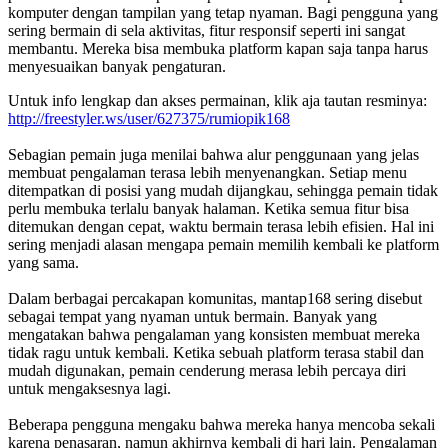
komputer dengan tampilan yang tetap nyaman. Bagi pengguna yang
sering bermain di sela aktivitas, fitur responsif seperti ini sangat
membantu. Mereka bisa membuka platform kapan saja tanpa harus
menyesuaikan banyak pengaturan.
Untuk info lengkap dan akses permainan, klik aja tautan resminya:
http://freestyler.ws/user/627375/rumiopik168
Sebagian pemain juga menilai bahwa alur penggunaan yang jelas
membuat pengalaman terasa lebih menyenangkan. Setiap menu
ditempatkan di posisi yang mudah dijangkau, sehingga pemain tidak
perlu membuka terlalu banyak halaman. Ketika semua fitur bisa
ditemukan dengan cepat, waktu bermain terasa lebih efisien. Hal ini
sering menjadi alasan mengapa pemain memilih kembali ke platform
yang sama.
Dalam berbagai percakapan komunitas, mantap168 sering disebut
sebagai tempat yang nyaman untuk bermain. Banyak yang
mengatakan bahwa pengalaman yang konsisten membuat mereka
tidak ragu untuk kembali. Ketika sebuah platform terasa stabil dan
mudah digunakan, pemain cenderung merasa lebih percaya diri
untuk mengaksesnya lagi.
Beberapa pengguna mengaku bahwa mereka hanya mencoba sekali
karena penasaran, namun akhirnya kembali di hari lain. Pengalaman