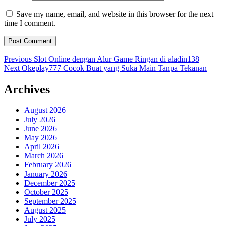
Save my name, email, and website in this browser for the next
time I comment.
Post
Previous
Previous
Slot Online dengan Alur Game Ringan di aladin138
Next
post:
Next
Okeplay777 Cocok Buat yang Suka Main Tanpa Tekanan
navigation
post:
Archives
August 2026
July 2026
June 2026
May 2026
April 2026
March 2026
February 2026
January 2026
December 2025
October 2025
September 2025
August 2025
July 2025