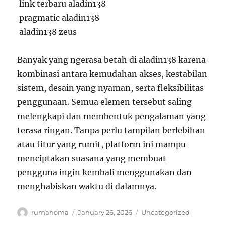
link terbaru aladin138
pragmatic aladin138
aladin138 zeus
Banyak yang ngerasa betah di aladin138 karena
kombinasi antara kemudahan akses, kestabilan
sistem, desain yang nyaman, serta fleksibilitas
penggunaan. Semua elemen tersebut saling
melengkapi dan membentuk pengalaman yang
terasa ringan. Tanpa perlu tampilan berlebihan
atau fitur yang rumit, platform ini mampu
menciptakan suasana yang membuat
pengguna ingin kembali menggunakan dan
menghabiskan waktu di dalamnya.
Author
Posted
Categories
rumahoma
January 26, 2026
Uncategorized
on