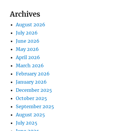
Archives
August 2026
July 2026
June 2026
May 2026
April 2026
March 2026
February 2026
January 2026
December 2025
October 2025
September 2025
August 2025
July 2025