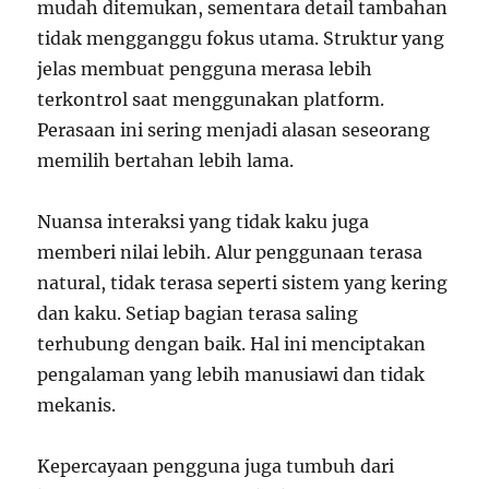
mudah ditemukan, sementara detail tambahan
tidak mengganggu fokus utama. Struktur yang
jelas membuat pengguna merasa lebih
terkontrol saat menggunakan platform.
Perasaan ini sering menjadi alasan seseorang
memilih bertahan lebih lama.
Nuansa interaksi yang tidak kaku juga
memberi nilai lebih. Alur penggunaan terasa
natural, tidak terasa seperti sistem yang kering
dan kaku. Setiap bagian terasa saling
terhubung dengan baik. Hal ini menciptakan
pengalaman yang lebih manusiawi dan tidak
mekanis.
Kepercayaan pengguna juga tumbuh dari