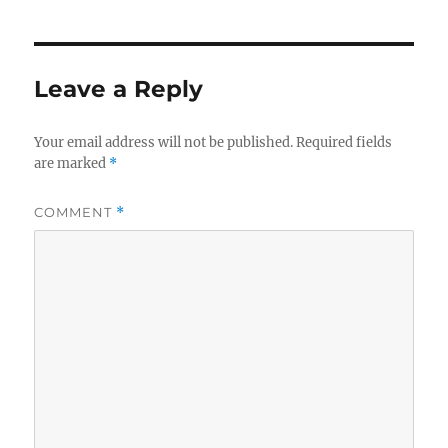
Leave a Reply
Your email address will not be published.
Required fields
are marked
*
COMMENT
*