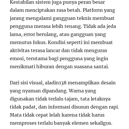
Kestabilan sistem juga punya peran besar
dalam menciptakan rasa betah. Platform yang
jarang mengalami gangguan teknis membuat
pengguna merasa lebih tenang. Tidak ada jeda
lama, error berulang, atau gangguan yang
memutus fokus. Kondisi seperti ini membuat
aktivitas terasa lancar dan tidak menguras
emosi, terutama bagi pengguna yang ingin
menikmati hiburan dengan suasana santai.
Dari sisi visual, aladin138 menampilkan desain
yang nyaman dipandang. Warna yang
digunakan tidak terlalu tajam, tata letaknya
tidak padat, dan informasi disusun dengan rapi.
Mata tidak cepat lelah karena tidak harus
memproses terlalu banyak elemen sekaligus.