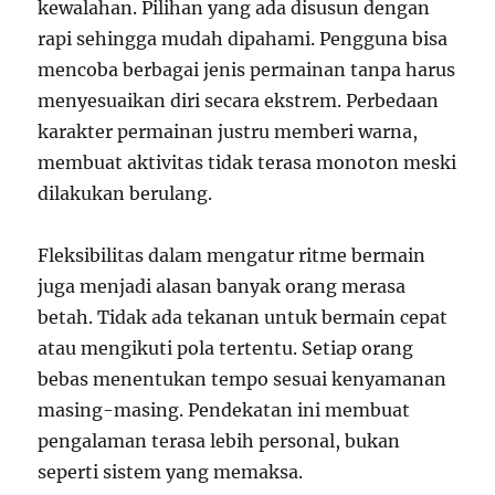
kewalahan. Pilihan yang ada disusun dengan
rapi sehingga mudah dipahami. Pengguna bisa
mencoba berbagai jenis permainan tanpa harus
menyesuaikan diri secara ekstrem. Perbedaan
karakter permainan justru memberi warna,
membuat aktivitas tidak terasa monoton meski
dilakukan berulang.
Fleksibilitas dalam mengatur ritme bermain
juga menjadi alasan banyak orang merasa
betah. Tidak ada tekanan untuk bermain cepat
atau mengikuti pola tertentu. Setiap orang
bebas menentukan tempo sesuai kenyamanan
masing-masing. Pendekatan ini membuat
pengalaman terasa lebih personal, bukan
seperti sistem yang memaksa.