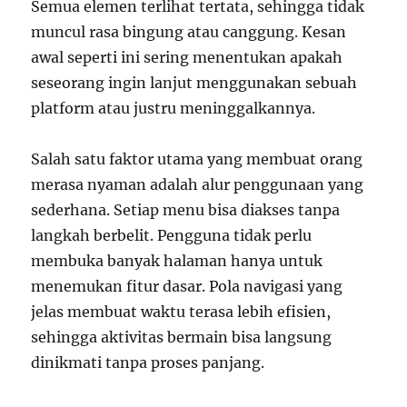
Semua elemen terlihat tertata, sehingga tidak
muncul rasa bingung atau canggung. Kesan
awal seperti ini sering menentukan apakah
seseorang ingin lanjut menggunakan sebuah
platform atau justru meninggalkannya.
Salah satu faktor utama yang membuat orang
merasa nyaman adalah alur penggunaan yang
sederhana. Setiap menu bisa diakses tanpa
langkah berbelit. Pengguna tidak perlu
membuka banyak halaman hanya untuk
menemukan fitur dasar. Pola navigasi yang
jelas membuat waktu terasa lebih efisien,
sehingga aktivitas bermain bisa langsung
dinikmati tanpa proses panjang.