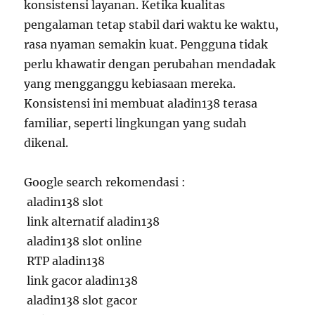
konsistensi layanan. Ketika kualitas
pengalaman tetap stabil dari waktu ke waktu,
rasa nyaman semakin kuat. Pengguna tidak
perlu khawatir dengan perubahan mendadak
yang mengganggu kebiasaan mereka.
Konsistensi ini membuat aladin138 terasa
familiar, seperti lingkungan yang sudah
dikenal.
Google search rekomendasi :
aladin138 slot
link alternatif aladin138
aladin138 slot online
RTP aladin138
link gacor aladin138
aladin138 slot gacor