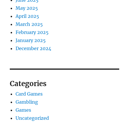
June 2025
May 2025
April 2025
March 2025
February 2025
January 2025
December 2024
Categories
Card Games
Gambling
Games
Uncategorized