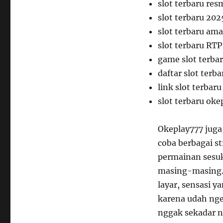
slot terbaru res
slot terbaru 202
slot terbaru am
slot terbaru RTP
game slot terba
daftar slot terba
link slot terbaru
slot terbaru oke
Okeplay777 juga
coba berbagai st
permainan sesuk
masing-masing.
layar, sensasi y
karena udah nge
nggak sekadar ng