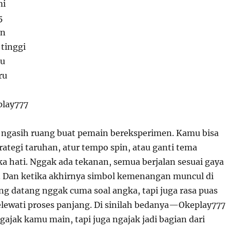
mi
5
an
 tinggi
ru
ru
play777
 ngasih ruang buat pemain bereksperimen. Kamu bisa
rategi taruhan, atur tempo spin, atau ganti tema
a hati. Nggak ada tekanan, semua berjalan sesuai gaya
 Dan ketika akhirnya simbol kemenangan muncul di
ang datang nggak cuma soal angka, tapi juga rasa puas
lewati proses panjang. Di sinilah bedanya—Okeplay777
ajak kamu main, tapi juga ngajak jadi bagian dari