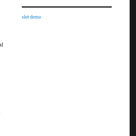
slot demo
al
k