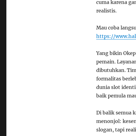
cuma karena gam
realistis.
Mau coba langsu
https://www.hal
Yang bikin Okep
pemain. Layanan
dibutuhkan. Tim
formalitas berle
dunia slot iden
baik pemula ma
Di balik semua 
menonjol: kesemp
slogan, tapi rea