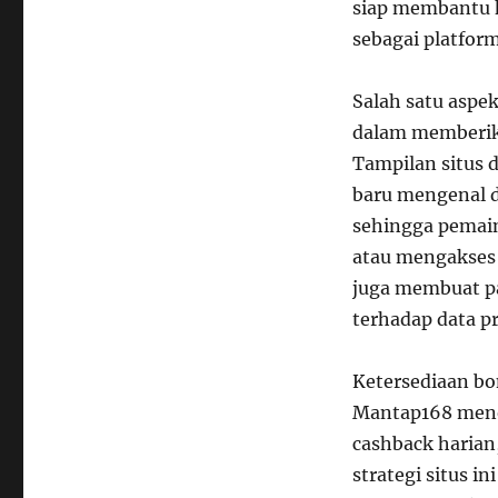
siap membantu 
sebagai platform
Salah satu asp
dalam memberik
Tampilan situs 
baru mengenal du
sehingga pemai
atau mengakses 
juga membuat p
terhadap data pr
Ketersediaan bo
Mantap168 menon
cashback harian
strategi situs 