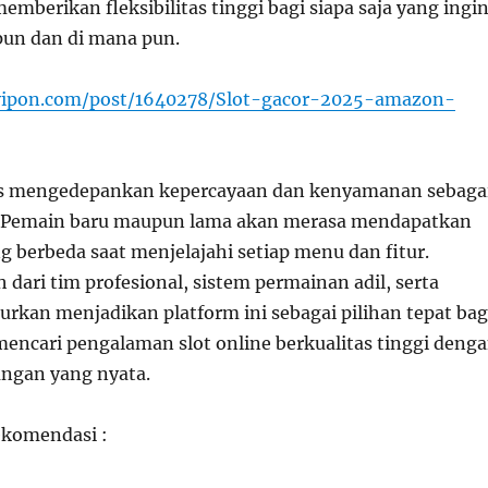
emberikan fleksibilitas tinggi bagi siapa saja yang ingi
un dan di mana pun.
ipon.com/post/1640278/Slot-gacor-2025-amazon-
s mengedepankan kepercayaan dan kenyamanan sebaga
a. Pemain baru maupun lama akan merasa mendapatkan
 berbeda saat menjelajahi setiap menu dan fitur.
dari tim profesional, sistem permainan adil, serta
rkan menjadikan platform ini sebagai pilihan tepat bag
mencari pengalaman slot online berkualitas tinggi deng
ngan yang nyata.
ekomendasi :