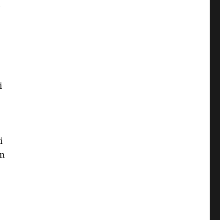
n
i
i
an