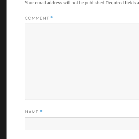
Your email address will not be published.
Required fields
COMMENT
*
NAME
*