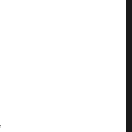
s
.
e