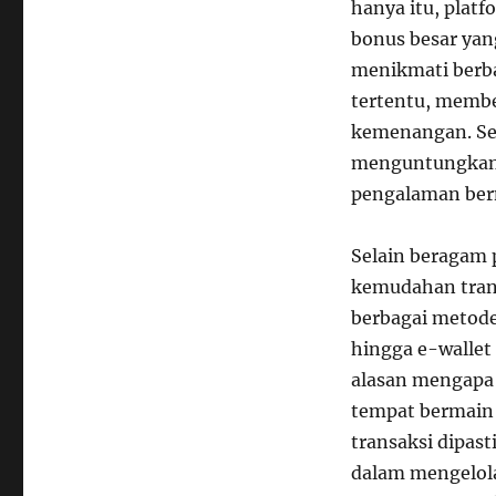
hanya itu, plat
bonus besar yang
menikmati berba
tertentu, membe
kemenangan. Set
menguntungkan, 
pengalaman ber
Selain beragam 
kemudahan trans
berbagai metode
hingga e-wallet
alasan mengapa 
tempat bermain 
transaksi dipas
dalam mengelola