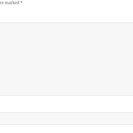
 are marked
*