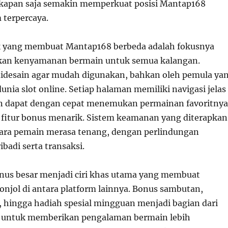
kapan saja semakin memperkuat posisi Mantap168
 terpercaya.
ek yang membuat Mantap168 berbeda adalah fokusnya
an kenyamanan bermain untuk semua kalangan.
didesain agar mudah digunakan, bahkan oleh pemula ya
nia slot online. Setiap halaman memiliki navigasi jelas
n dapat dengan cepat menemukan permainan favoritnya
fitur bonus menarik. Sistem keamanan yang diterapkan
ara pemain merasa tenang, dengan perlindungan
ibadi serta transaksi.
nus besar menjadi ciri khas utama yang membuat
jol di antara platform lainnya. Bonus sambutan,
, hingga hadiah spesial mingguan menjadi bagian dari
ini untuk memberikan pengalaman bermain lebih