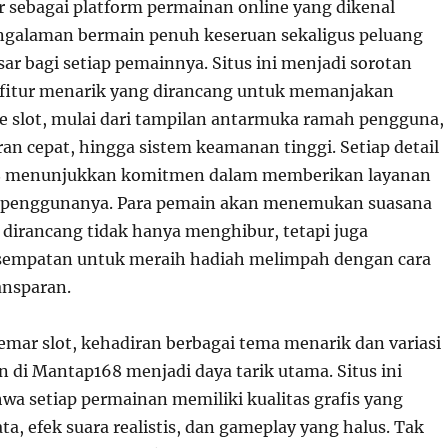
r sebagai platform permainan online yang dikenal
galaman bermain penuh keseruan sekaligus peluang
r bagi setiap pemainnya. Situs ini menjadi sorotan
 fitur menarik yang dirancang untuk memanjakan
slot, mulai dari tampilan antarmuka ramah pengguna,
an cepat, hingga sistem keamanan tinggi. Setiap detail
8 menunjukkan komitmen dalam memberikan layanan
gi penggunanya. Para pemain akan menemukan suasana
dirancang tidak hanya menghibur, tetapi juga
empatan untuk meraih hadiah melimpah dengan cara
ansparan.
emar slot, kehadiran berbagai tema menarik dan variasi
 di Mantap168 menjadi daya tarik utama. Situs ini
a setiap permainan memiliki kualitas grafis yang
, efek suara realistis, dan gameplay yang halus. Tak