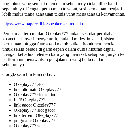
bug minor yang sempat ditemukan sebelumnya telah diperbaiki
sepenuhnya. Dengan pembaruan tersebut, sesi permainan menjadi
lebih mulus tanpa gangguan teknis yang mengganggu kenyamanan.
https://www.papercall.io/speakers/elamonata
Pembaruan terbaru dari Okeplay777 bukan sekadar perubahan
kosmetik. Inovasi menyeluruh, mulai dari desain visual, sistem
permainan, hingga fitur sosial membuktikan komitmen mereka
untuk selalu berada di garis depan dalam dunia hiburan digital.
Dengan kehadiran elemen baru yang memikat, setiap kunjungan ke
platform ini menawarkan pengalaman yang berbeda dari
sebelumnya.
Google search rekomendasi :
Okeplay777 slot
link alternatif Okeplay777
Okeplay777 slot online
RTP Okeplay777
link gacor Okeplay777
Okeplay777 slot gacor
link terbaru Okeplay777
pragmatic Okeplay777
Okeplay777 zeus