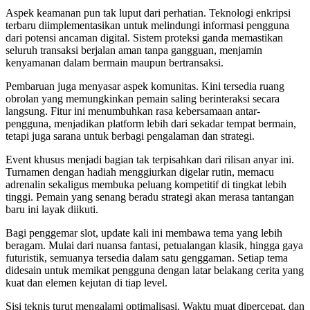
Aspek keamanan pun tak luput dari perhatian. Teknologi enkripsi
terbaru diimplementasikan untuk melindungi informasi pengguna
dari potensi ancaman digital. Sistem proteksi ganda memastikan
seluruh transaksi berjalan aman tanpa gangguan, menjamin
kenyamanan dalam bermain maupun bertransaksi.
Pembaruan juga menyasar aspek komunitas. Kini tersedia ruang
obrolan yang memungkinkan pemain saling berinteraksi secara
langsung. Fitur ini menumbuhkan rasa kebersamaan antar-
pengguna, menjadikan platform lebih dari sekadar tempat bermain,
tetapi juga sarana untuk berbagi pengalaman dan strategi.
Event khusus menjadi bagian tak terpisahkan dari rilisan anyar ini.
Turnamen dengan hadiah menggiurkan digelar rutin, memacu
adrenalin sekaligus membuka peluang kompetitif di tingkat lebih
tinggi. Pemain yang senang beradu strategi akan merasa tantangan
baru ini layak diikuti.
Bagi penggemar slot, update kali ini membawa tema yang lebih
beragam. Mulai dari nuansa fantasi, petualangan klasik, hingga gaya
futuristik, semuanya tersedia dalam satu genggaman. Setiap tema
didesain untuk memikat pengguna dengan latar belakang cerita yang
kuat dan elemen kejutan di tiap level.
Sisi teknis turut mengalami optimalisasi. Waktu muat dipercepat, dan