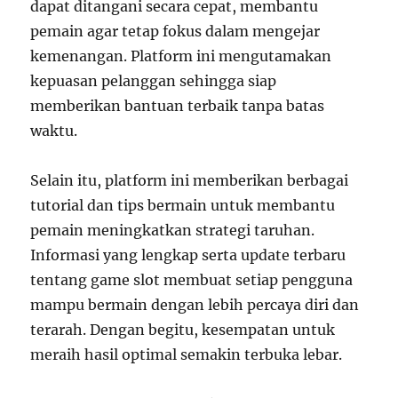
dapat ditangani secara cepat, membantu
pemain agar tetap fokus dalam mengejar
kemenangan. Platform ini mengutamakan
kepuasan pelanggan sehingga siap
memberikan bantuan terbaik tanpa batas
waktu.
Selain itu, platform ini memberikan berbagai
tutorial dan tips bermain untuk membantu
pemain meningkatkan strategi taruhan.
Informasi yang lengkap serta update terbaru
tentang game slot membuat setiap pengguna
mampu bermain dengan lebih percaya diri dan
terarah. Dengan begitu, kesempatan untuk
meraih hasil optimal semakin terbuka lebar.