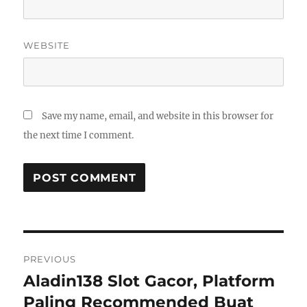
WEBSITE
Save my name, email, and website in this browser for
the next time I comment.
Post
PREVIOUS
navigation
Aladin138 Slot Gacor, Platform
Previous
post:
Paling Recommended Buat