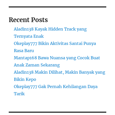
Recent Posts
Aladin138 Kayak Hidden Track yang
Ternyata Enak
Okeplay777 Bikin Aktivitas Santai Punya
Rasa Baru
Mantap168 Bawa Nuansa yang Cocok Buat
Anak Zaman Sekarang
Aladin138 Makin Dilihat, Makin Banyak yang
Bikin Kepo
Okeplay777 Gak Pernah Kehilangan Daya
Tarik