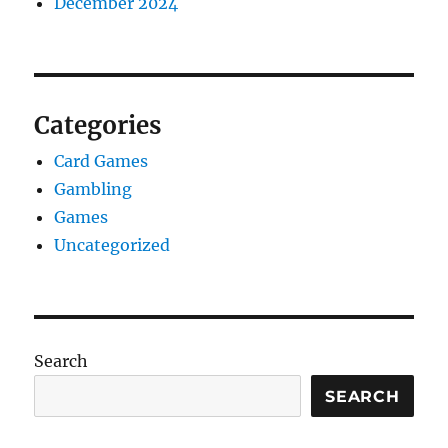
December 2024
Categories
Card Games
Gambling
Games
Uncategorized
Search
SEARCH