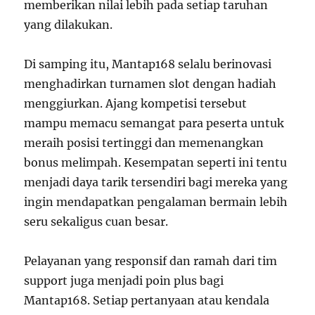
memberikan nilai lebih pada setiap taruhan
yang dilakukan.
Di samping itu, Mantap168 selalu berinovasi
menghadirkan turnamen slot dengan hadiah
menggiurkan. Ajang kompetisi tersebut
mampu memacu semangat para peserta untuk
meraih posisi tertinggi dan memenangkan
bonus melimpah. Kesempatan seperti ini tentu
menjadi daya tarik tersendiri bagi mereka yang
ingin mendapatkan pengalaman bermain lebih
seru sekaligus cuan besar.
Pelayanan yang responsif dan ramah dari tim
support juga menjadi poin plus bagi
Mantap168. Setiap pertanyaan atau kendala