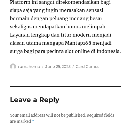
Platform ini sangat direkomendasikan bagi
siapa saja yang ingin merasakan sensasi
bermain dengan peluang menang besar
sekaligus mendapatkan bonus melimpah.
Layanan lengkap dan fitur modern menjadi
alasan utama mengapa Mantap168 menjadi
surga bagi para pecinta slot online di Indonesia.
Author
Posted
Categories
rumahoma
June 25, 2025
Card Games
on
Leave a Reply
Your email address will not be published.
Required fields
are marked
*