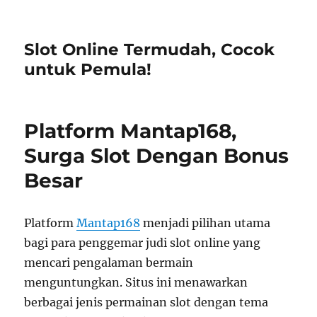
Slot Online Termudah, Cocok
untuk Pemula!
Platform Mantap168,
Surga Slot Dengan Bonus
Besar
Platform
Mantap168
menjadi pilihan utama
bagi para penggemar judi slot online yang
mencari pengalaman bermain
menguntungkan. Situs ini menawarkan
berbagai jenis permainan slot dengan tema