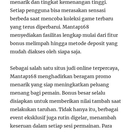
menarik dan tingkat kemenangan tinggi.
Setiap pengguna bisa merasakan sensasi
berbeda saat mencoba koleksi game terbaru
yang terus diperbarui. Mantap168
menyediakan fasilitas lengkap mulai dari fitur
bonus melimpah hingga metode deposit yang
mudah diakses oleh siapa saja.
Sebagai salah satu situs judi online terpercaya,
Mantap168 menghadirkan beragam promo
menarik yang siap meningkatkan peluang
menang bagi pemain. Bonus besar selalu
disiapkan untuk memberikan nilai tambah saat
melakukan taruhan. Tidak hanya itu, berbagai
event eksklusif juga rutin digelar, menambah
keseruan dalam setiap sesi permainan. Para