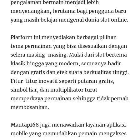
pengalaman bermain menjadi lebih
menyenangkan, terutama bagi pengguna baru
yang masih belajar mengenal dunia slot online.
Platform ini menyediakan berbagai pilihan
tema permainan yang bisa disesuaikan dengan
selera masing-masing. Mulai dari slot bertema
klasik hingga yang modern, semuanya hadir
dengan grafis dan efek suara berkualitas tinggi.
Fitur-fitur inovatif seperti putaran gratis,
simbol liar, dan multiplikator turut
memperkaya permainan sehingga tidak pernah
membosankan.
Mantap168 juga menawarkan layanan aplikasi
mobile yang memudahkan pemain mengakses