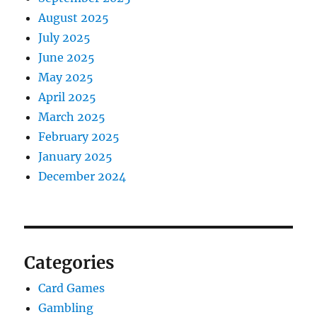
August 2025
July 2025
June 2025
May 2025
April 2025
March 2025
February 2025
January 2025
December 2024
Categories
Card Games
Gambling