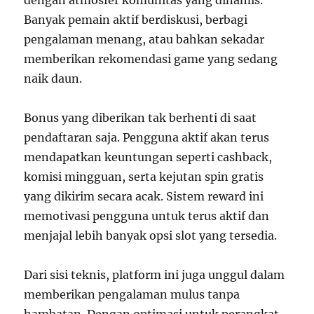
dengan atmosfer komunitas yang dinamis.
Banyak pemain aktif berdiskusi, berbagi
pengalaman menang, atau bahkan sekadar
memberikan rekomendasi game yang sedang
naik daun.
Bonus yang diberikan tak berhenti di saat
pendaftaran saja. Pengguna aktif akan terus
mendapatkan keuntungan seperti cashback,
komisi mingguan, serta kejutan spin gratis
yang dikirim secara acak. Sistem reward ini
memotivasi pengguna untuk terus aktif dan
menjajal lebih banyak opsi slot yang tersedia.
Dari sisi teknis, platform ini juga unggul dalam
memberikan pengalaman mulus tanpa