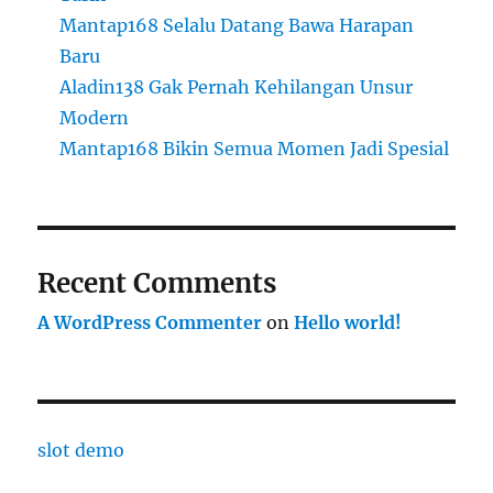
Mantap168 Selalu Datang Bawa Harapan
Baru
Aladin138 Gak Pernah Kehilangan Unsur
Modern
Mantap168 Bikin Semua Momen Jadi Spesial
Recent Comments
A WordPress Commenter
on
Hello world!
slot demo