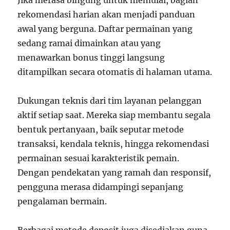
Jika merasa bingung untuk memulai, bagian
rekomendasi harian akan menjadi panduan
awal yang berguna. Daftar permainan yang
sedang ramai dimainkan atau yang
menawarkan bonus tinggi langsung
ditampilkan secara otomatis di halaman utama.
Dukungan teknis dari tim layanan pelanggan
aktif setiap saat. Mereka siap membantu segala
bentuk pertanyaan, baik seputar metode
transaksi, kendala teknis, hingga rekomendasi
permainan sesuai karakteristik pemain.
Dengan pendekatan yang ramah dan responsif,
pengguna merasa didampingi sepanjang
pengalaman bermain.