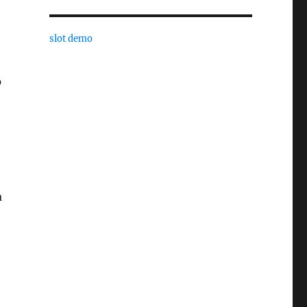
slot demo
p
a