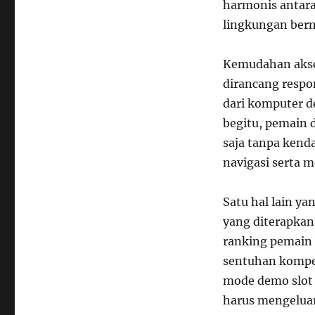
harmonis antara
lingkungan berm
Kemudahan akses
dirancang respo
dari komputer d
begitu, pemain 
saja tanpa kend
navigasi serta 
Satu hal lain ya
yang diterapkan
ranking pemain 
sentuhan kompet
mode demo slo
harus mengeluar