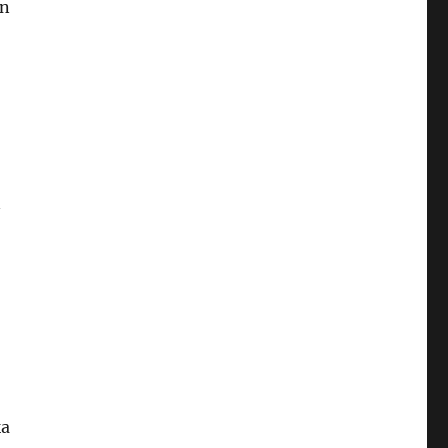
an
n
ka