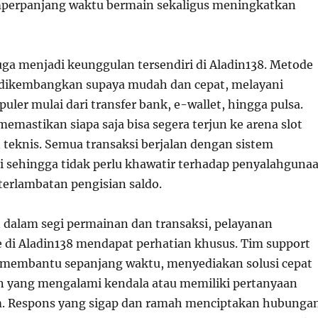
rpanjang waktu bermain sekaligus meningkatkan
uga menjadi keunggulan tersendiri di Aladin138. Metode
 dikembangkan supaya mudah dan cepat, melayani
puler mulai dari transfer bank, e-wallet, hingga pulsa.
memastikan siapa saja bisa segera terjun ke arena slot
teknis. Semua transaksi berjalan dengan sistem
 sehingga tidak perlu khawatir terhadap penyalahguna
erlambatan pengisian saldo.
n dalam segi permainan dan transaksi, pelayanan
e di Aladin138 mendapat perhatian khusus. Tim support
p membantu sepanjang waktu, menyediakan solusi cepat
n yang mengalami kendala atau memiliki pertanyaan
m. Respons yang sigap dan ramah menciptakan hubunga