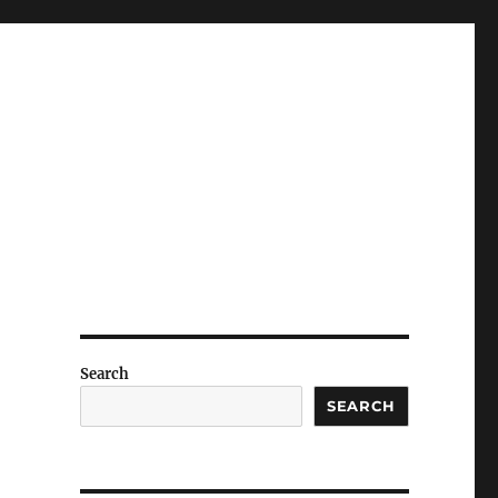
Search
SEARCH