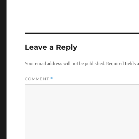
Leave a Reply
Your email address will not be published.
Required fields
COMMENT
*