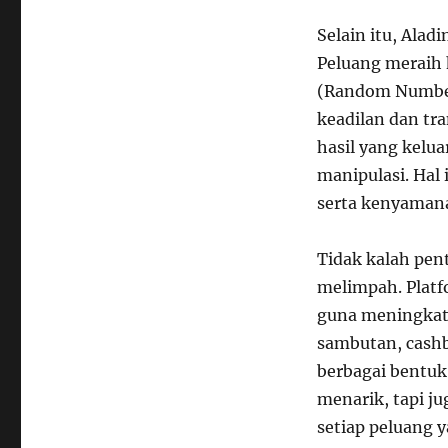
Selain itu, Ala
Peluang meraih 
(Random Number
keadilan dan tra
hasil yang kelu
manipulasi. Hal
serta kenyamana
Tidak kalah pen
melimpah. Platf
guna meningkat
sambutan, cashb
berbagai bentuk
menarik, tapi j
setiap peluang y