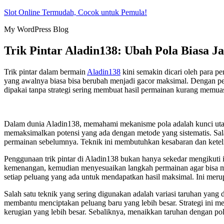
Skip
Slot Online Termudah, Cocok untuk Pemula!
to
My WordPress Blog
content
Trik Pintar Aladin138: Ubah Pola Biasa 
Trik pintar dalam bermain
Aladin138
kini semakin dicari oleh para p
yang awalnya biasa bisa berubah menjadi gacor maksimal. Dengan pen
dipakai tanpa strategi sering membuat hasil permainan kurang memuas
Dalam dunia Aladin138, memahami mekanisme pola adalah kunci utama
memaksimalkan potensi yang ada dengan metode yang sistematis. Salah
permainan sebelumnya. Teknik ini membutuhkan kesabaran dan ketelit
Penggunaan trik pintar di Aladin138 bukan hanya sekedar mengikuti in
kemenangan, kemudian menyesuaikan langkah permainan agar bisa men
setiap peluang yang ada untuk mendapatkan hasil maksimal. Ini mer
Salah satu teknik yang sering digunakan adalah variasi taruhan yang
membantu menciptakan peluang baru yang lebih besar. Strategi ini me
kerugian yang lebih besar. Sebaliknya, menaikkan taruhan dengan p