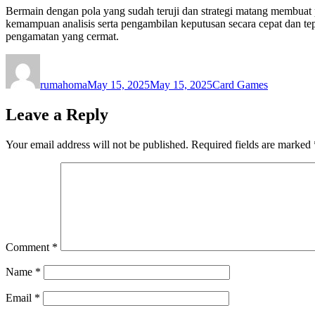
Bermain dengan pola yang sudah teruji dan strategi matang membua
kemampuan analisis serta pengambilan keputusan secara cepat dan tepa
pengamatan yang cermat.
Author
Posted
Categories
on
rumahoma
May 15, 2025
May 15, 2025
Card Games
Leave a Reply
Your email address will not be published.
Required fields are marked
Comment
*
Name
*
Email
*