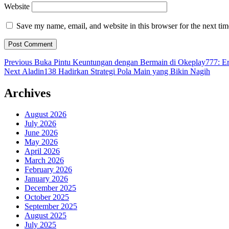
Website
Save my name, email, and website in this browser for the next ti
Post
Previous
Previous
Buka Pintu Keuntungan dengan Bermain di Okeplay777: E
Next
post:
Next
Aladin138 Hadirkan Strategi Pola Main yang Bikin Nagih
navigation
post:
Archives
August 2026
July 2026
June 2026
May 2026
April 2026
March 2026
February 2026
January 2026
December 2025
October 2025
September 2025
August 2025
July 2025