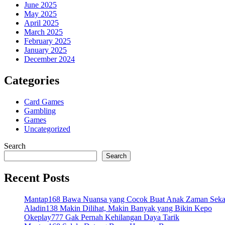
June 2025
May 2025
April 2025
March 2025
February 2025
January 2025
December 2024
Categories
Card Games
Gambling
Games
Uncategorized
Search
Search
Recent Posts
Mantap168 Bawa Nuansa yang Cocok Buat Anak Zaman Seka
Aladin138 Makin Dilihat, Makin Banyak yang Bikin Kepo
Okeplay777 Gak Pernah Kehilangan Daya Tarik