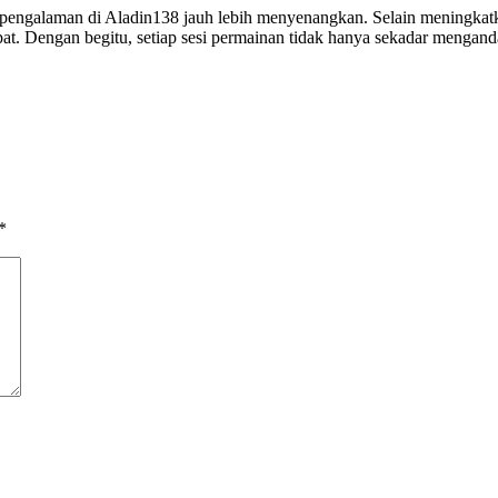
t pengalaman di Aladin138 jauh lebih menyenangkan. Selain meningka
t. Dengan begitu, setiap sesi permainan tidak hanya sekadar mengandal
*