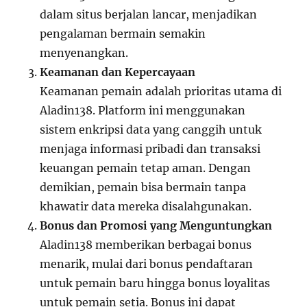
dalam situs berjalan lancar, menjadikan
pengalaman bermain semakin
menyenangkan.
Keamanan dan Kepercayaan
Keamanan pemain adalah prioritas utama di
Aladin138. Platform ini menggunakan
sistem enkripsi data yang canggih untuk
menjaga informasi pribadi dan transaksi
keuangan pemain tetap aman. Dengan
demikian, pemain bisa bermain tanpa
khawatir data mereka disalahgunakan.
Bonus dan Promosi yang Menguntungkan
Aladin138 memberikan berbagai bonus
menarik, mulai dari bonus pendaftaran
untuk pemain baru hingga bonus loyalitas
untuk pemain setia. Bonus ini dapat