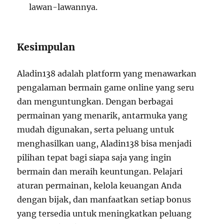
lawan-lawannya.
Kesimpulan
Aladin138 adalah platform yang menawarkan
pengalaman bermain game online yang seru
dan menguntungkan. Dengan berbagai
permainan yang menarik, antarmuka yang
mudah digunakan, serta peluang untuk
menghasilkan uang, Aladin138 bisa menjadi
pilihan tepat bagi siapa saja yang ingin
bermain dan meraih keuntungan. Pelajari
aturan permainan, kelola keuangan Anda
dengan bijak, dan manfaatkan setiap bonus
yang tersedia untuk meningkatkan peluang