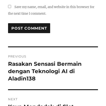
Save my name, email, and website in this browser for
the next time I comment.
Post
PREVIOUS
navigation
Rasakan Sensasi Bermain
Previous
post:
dengan Teknologi AI di
Aladin138
NEXT