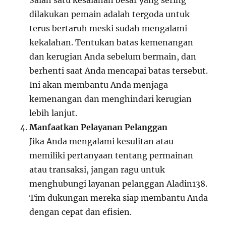
Salah satu kesalahan besar yang sering
dilakukan pemain adalah tergoda untuk
terus bertaruh meski sudah mengalami
kekalahan. Tentukan batas kemenangan
dan kerugian Anda sebelum bermain, dan
berhenti saat Anda mencapai batas tersebut.
Ini akan membantu Anda menjaga
kemenangan dan menghindari kerugian
lebih lanjut.
Manfaatkan Pelayanan Pelanggan
Jika Anda mengalami kesulitan atau
memiliki pertanyaan tentang permainan
atau transaksi, jangan ragu untuk
menghubungi layanan pelanggan Aladin138.
Tim dukungan mereka siap membantu Anda
dengan cepat dan efisien.