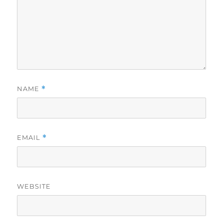
NAME
*
EMAIL
*
WEBSITE