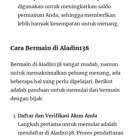
digunakan untuk meningkatkan saldo
permainan Anda, sehingga memberikan
lebih banyak kesempatan untuk menang.
Cara Bermain di Aladin138
Bermain di Aladin138 sangat mudah, namun
untuk memaksimalkan peluang menang, ada
beberapa hal yang perlu dipelajari. Berikut
adalah panduan untuk memulai dan bermain
dengan bijak:
Daftar dan Verifikasi Akun Anda
Langkah pertama untuk memulai adalah
mendaftar di Aladin138. Proses pendaftaran