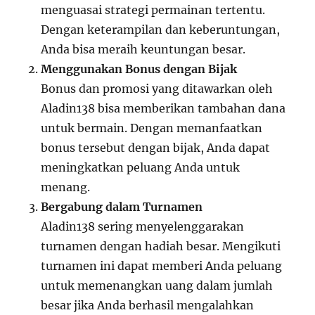
menguasai strategi permainan tertentu.
Dengan keterampilan dan keberuntungan,
Anda bisa meraih keuntungan besar.
Menggunakan Bonus dengan Bijak
Bonus dan promosi yang ditawarkan oleh
Aladin138 bisa memberikan tambahan dana
untuk bermain. Dengan memanfaatkan
bonus tersebut dengan bijak, Anda dapat
meningkatkan peluang Anda untuk
menang.
Bergabung dalam Turnamen
Aladin138 sering menyelenggarakan
turnamen dengan hadiah besar. Mengikuti
turnamen ini dapat memberi Anda peluang
untuk memenangkan uang dalam jumlah
besar jika Anda berhasil mengalahkan