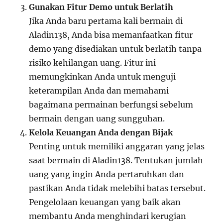
Gunakan Fitur Demo untuk Berlatih
Jika Anda baru pertama kali bermain di
Aladin138, Anda bisa memanfaatkan fitur
demo yang disediakan untuk berlatih tanpa
risiko kehilangan uang. Fitur ini
memungkinkan Anda untuk menguji
keterampilan Anda dan memahami
bagaimana permainan berfungsi sebelum
bermain dengan uang sungguhan.
Kelola Keuangan Anda dengan Bijak
Penting untuk memiliki anggaran yang jelas
saat bermain di Aladin138. Tentukan jumlah
uang yang ingin Anda pertaruhkan dan
pastikan Anda tidak melebihi batas tersebut.
Pengelolaan keuangan yang baik akan
membantu Anda menghindari kerugian