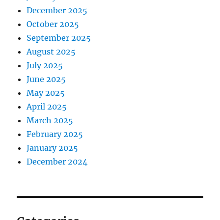
December 2025
October 2025
September 2025
August 2025
July 2025
June 2025
May 2025
April 2025
March 2025
February 2025
January 2025
December 2024