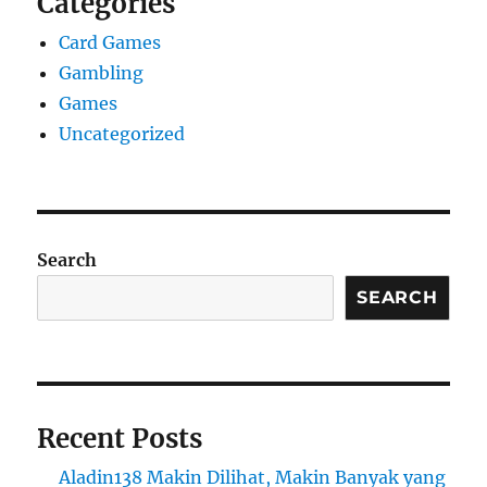
Categories
Card Games
Gambling
Games
Uncategorized
Search
SEARCH
Recent Posts
Aladin138 Makin Dilihat, Makin Banyak yang