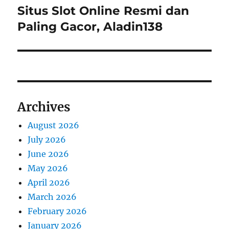
Situs Slot Online Resmi dan
Next
post:
Paling Gacor, Aladin138
Archives
August 2026
July 2026
June 2026
May 2026
April 2026
March 2026
February 2026
January 2026