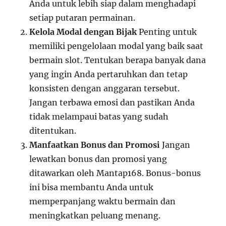
Anda untuk lebih siap dalam menghadapi
setiap putaran permainan.
Kelola Modal dengan Bijak
Penting untuk
memiliki pengelolaan modal yang baik saat
bermain slot. Tentukan berapa banyak dana
yang ingin Anda pertaruhkan dan tetap
konsisten dengan anggaran tersebut.
Jangan terbawa emosi dan pastikan Anda
tidak melampaui batas yang sudah
ditentukan.
Manfaatkan Bonus dan Promosi
Jangan
lewatkan bonus dan promosi yang
ditawarkan oleh Mantap168. Bonus-bonus
ini bisa membantu Anda untuk
memperpanjang waktu bermain dan
meningkatkan peluang menang.