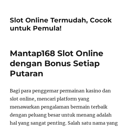
Slot Online Termudah, Cocok
untuk Pemula!
Mantap168 Slot Online
dengan Bonus Setiap
Putaran
Bagi para penggemar permainan kasino dan
slot online, mencari platform yang
menawarkan pengalaman bermain terbaik
dengan peluang besar untuk menang adalah
hal yang sangat penting. Salah satu nama yang