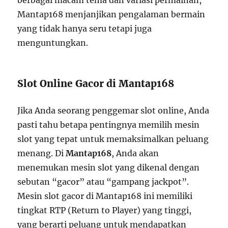
berbagai macam tema dan variasi permainan,
Mantap168 menjanjikan pengalaman bermain
yang tidak hanya seru tetapi juga
menguntungkan.
Slot Online Gacor di Mantap168
Jika Anda seorang penggemar slot online, Anda
pasti tahu betapa pentingnya memilih mesin
slot yang tepat untuk memaksimalkan peluang
menang. Di
Mantap168
, Anda akan
menemukan mesin slot yang dikenal dengan
sebutan “gacor” atau “gampang jackpot”.
Mesin slot gacor di Mantap168 ini memiliki
tingkat RTP (Return to Player) yang tinggi,
yang berarti peluang untuk mendapatkan