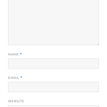
NAME
*
EMAIL
*
WEBSITE