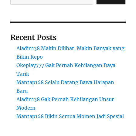
Recent Posts
Aladin138 Makin Dilihat, Makin Banyak yang
Bikin Kepo
Okeplay777 Gak Pernah Kehilangan Daya
Tarik
Mantap168 Selalu Datang Bawa Harapan
Baru
Aladin138 Gak Pernah Kehilangan Unsur
Modern
Mantap168 Bikin Semua Momen Jadi Spesial