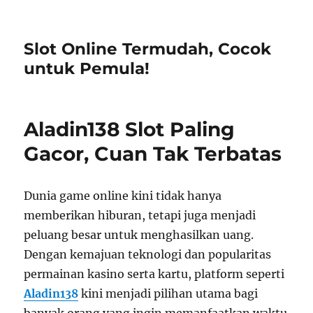
Slot Online Termudah, Cocok
untuk Pemula!
Aladin138 Slot Paling
Gacor, Cuan Tak Terbatas
Dunia game online kini tidak hanya
memberikan hiburan, tetapi juga menjadi
peluang besar untuk menghasilkan uang.
Dengan kemajuan teknologi dan popularitas
permainan kasino serta kartu, platform seperti
Aladin138
kini menjadi pilihan utama bagi