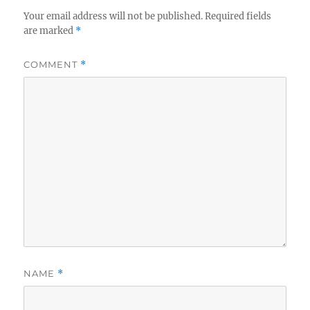
Your email address will not be published.
Required fields
are marked
*
COMMENT
*
NAME
*