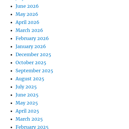
June 2026
May 2026
April 2026
March 2026
February 2026
January 2026
December 2025
October 2025
September 2025
August 2025
July 2025
June 2025
May 2025
April 2025
March 2025
February 2025