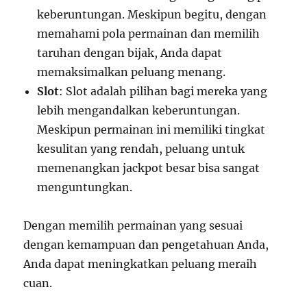
keberuntungan. Meskipun begitu, dengan
memahami pola permainan dan memilih
taruhan dengan bijak, Anda dapat
memaksimalkan peluang menang.
Slot
: Slot adalah pilihan bagi mereka yang
lebih mengandalkan keberuntungan.
Meskipun permainan ini memiliki tingkat
kesulitan yang rendah, peluang untuk
memenangkan jackpot besar bisa sangat
menguntungkan.
Dengan memilih permainan yang sesuai
dengan kemampuan dan pengetahuan Anda,
Anda dapat meningkatkan peluang meraih
cuan.