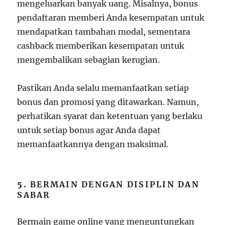
mengeluarkan banyak uang. Misalnya, bonus
pendaftaran memberi Anda kesempatan untuk
mendapatkan tambahan modal, sementara
cashback memberikan kesempatan untuk
mengembalikan sebagian kerugian.
Pastikan Anda selalu memanfaatkan setiap
bonus dan promosi yang ditawarkan. Namun,
perhatikan syarat dan ketentuan yang berlaku
untuk setiap bonus agar Anda dapat
memanfaatkannya dengan maksimal.
5.
BERMAIN DENGAN DISIPLIN DAN
SABAR
Bermain game online yang menguntungkan