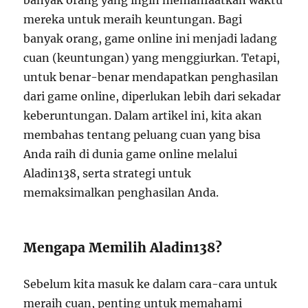
banyak orang yang ingin memanfaatkan waktu
mereka untuk meraih keuntungan. Bagi
banyak orang, game online ini menjadi ladang
cuan (keuntungan) yang menggiurkan. Tetapi,
untuk benar-benar mendapatkan penghasilan
dari game online, diperlukan lebih dari sekadar
keberuntungan. Dalam artikel ini, kita akan
membahas tentang peluang cuan yang bisa
Anda raih di dunia game online melalui
Aladin138, serta strategi untuk
memaksimalkan penghasilan Anda.
Mengapa Memilih Aladin138?
Sebelum kita masuk ke dalam cara-cara untuk
meraih cuan, penting untuk memahami