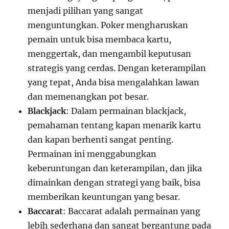
menjadi pilihan yang sangat
menguntungkan. Poker mengharuskan
pemain untuk bisa membaca kartu,
menggertak, dan mengambil keputusan
strategis yang cerdas. Dengan keterampilan
yang tepat, Anda bisa mengalahkan lawan
dan memenangkan pot besar.
Blackjack
: Dalam permainan blackjack,
pemahaman tentang kapan menarik kartu
dan kapan berhenti sangat penting.
Permainan ini menggabungkan
keberuntungan dan keterampilan, dan jika
dimainkan dengan strategi yang baik, bisa
memberikan keuntungan yang besar.
Baccarat
: Baccarat adalah permainan yang
lebih sederhana dan sangat bergantung pada