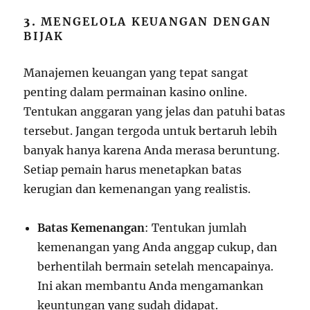
3.
MENGELOLA KEUANGAN DENGAN
BIJAK
Manajemen keuangan yang tepat sangat
penting dalam permainan kasino online.
Tentukan anggaran yang jelas dan patuhi batas
tersebut. Jangan tergoda untuk bertaruh lebih
banyak hanya karena Anda merasa beruntung.
Setiap pemain harus menetapkan batas
kerugian dan kemenangan yang realistis.
Batas Kemenangan
: Tentukan jumlah
kemenangan yang Anda anggap cukup, dan
berhentilah bermain setelah mencapainya.
Ini akan membantu Anda mengamankan
keuntungan yang sudah didapat.