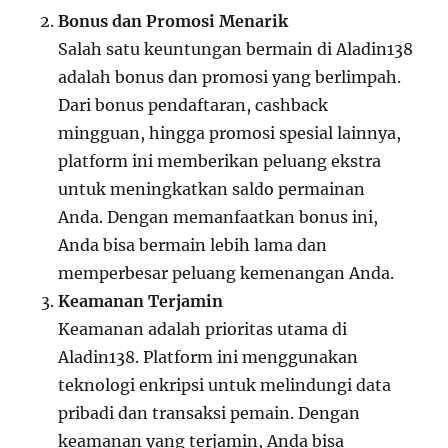
Bonus dan Promosi Menarik
Salah satu keuntungan bermain di Aladin138
adalah bonus dan promosi yang berlimpah.
Dari bonus pendaftaran, cashback
mingguan, hingga promosi spesial lainnya,
platform ini memberikan peluang ekstra
untuk meningkatkan saldo permainan
Anda. Dengan memanfaatkan bonus ini,
Anda bisa bermain lebih lama dan
memperbesar peluang kemenangan Anda.
Keamanan Terjamin
Keamanan adalah prioritas utama di
Aladin138. Platform ini menggunakan
teknologi enkripsi untuk melindungi data
pribadi dan transaksi pemain. Dengan
keamanan yang terjamin, Anda bisa