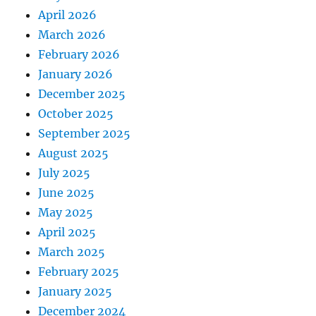
April 2026
March 2026
February 2026
January 2026
December 2025
October 2025
September 2025
August 2025
July 2025
June 2025
May 2025
April 2025
March 2025
February 2025
January 2025
December 2024