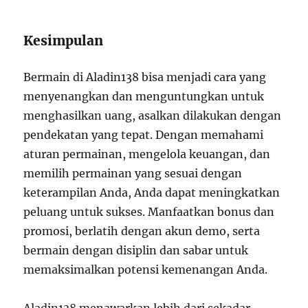
Kesimpulan
Bermain di Aladin138 bisa menjadi cara yang
menyenangkan dan menguntungkan untuk
menghasilkan uang, asalkan dilakukan dengan
pendekatan yang tepat. Dengan memahami
aturan permainan, mengelola keuangan, dan
memilih permainan yang sesuai dengan
keterampilan Anda, Anda dapat meningkatkan
peluang untuk sukses. Manfaatkan bonus dan
promosi, berlatih dengan akun demo, serta
bermain dengan disiplin dan sabar untuk
memaksimalkan potensi kemenangan Anda.