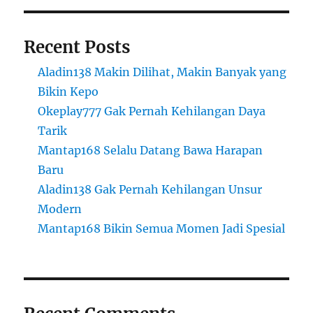
Recent Posts
Aladin138 Makin Dilihat, Makin Banyak yang
Bikin Kepo
Okeplay777 Gak Pernah Kehilangan Daya
Tarik
Mantap168 Selalu Datang Bawa Harapan
Baru
Aladin138 Gak Pernah Kehilangan Unsur
Modern
Mantap168 Bikin Semua Momen Jadi Spesial