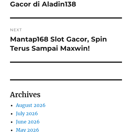
post:
Gacor di Aladin138
NEXT
Mantap168 Slot Gacor, Spin
Next
post:
Terus Sampai Maxwin!
Archives
August 2026
July 2026
June 2026
May 2026