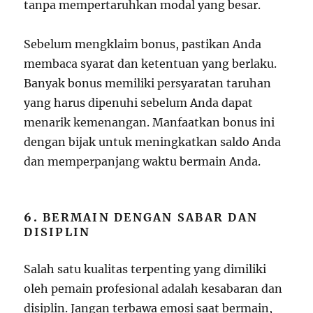
tanpa mempertaruhkan modal yang besar.
Sebelum mengklaim bonus, pastikan Anda
membaca syarat dan ketentuan yang berlaku.
Banyak bonus memiliki persyaratan taruhan
yang harus dipenuhi sebelum Anda dapat
menarik kemenangan. Manfaatkan bonus ini
dengan bijak untuk meningkatkan saldo Anda
dan memperpanjang waktu bermain Anda.
6.
BERMAIN DENGAN SABAR DAN
DISIPLIN
Salah satu kualitas terpenting yang dimiliki
oleh pemain profesional adalah kesabaran dan
disiplin. Jangan terbawa emosi saat bermain,