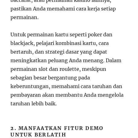
baccarat, atau permainan kasino lainnya,
pastikan Anda memahami cara kerja setiap
permainan.
Untuk permainan kartu seperti poker dan
blackjack, pelajari kombinasi kartu, cara
bertaruh, dan strategi dasar yang dapat
meningkatkan peluang Anda menang. Dalam
permainan slot dan roulette, meskipun
sebagian besar bergantung pada
keberuntungan, memahami cara taruhan dan
pembayaran akan membantu Anda mengelola
taruhan lebih baik.
2.
MANFAATKAN FITUR DEMO
UNTUK BERLATIH