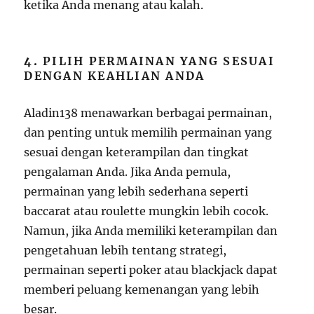
ketika Anda menang atau kalah.
4.
PILIH PERMAINAN YANG SESUAI
DENGAN KEAHLIAN ANDA
Aladin138 menawarkan berbagai permainan,
dan penting untuk memilih permainan yang
sesuai dengan keterampilan dan tingkat
pengalaman Anda. Jika Anda pemula,
permainan yang lebih sederhana seperti
baccarat atau roulette mungkin lebih cocok.
Namun, jika Anda memiliki keterampilan dan
pengetahuan lebih tentang strategi,
permainan seperti poker atau blackjack dapat
memberi peluang kemenangan yang lebih
besar.