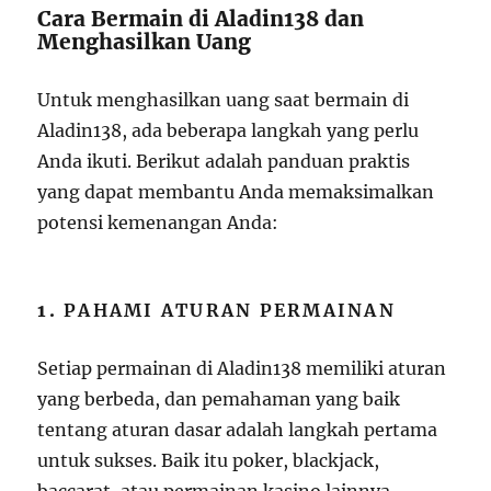
Cara Bermain di Aladin138 dan
Menghasilkan Uang
Untuk menghasilkan uang saat bermain di
Aladin138, ada beberapa langkah yang perlu
Anda ikuti. Berikut adalah panduan praktis
yang dapat membantu Anda memaksimalkan
potensi kemenangan Anda:
1.
PAHAMI ATURAN PERMAINAN
Setiap permainan di Aladin138 memiliki aturan
yang berbeda, dan pemahaman yang baik
tentang aturan dasar adalah langkah pertama
untuk sukses. Baik itu poker, blackjack,