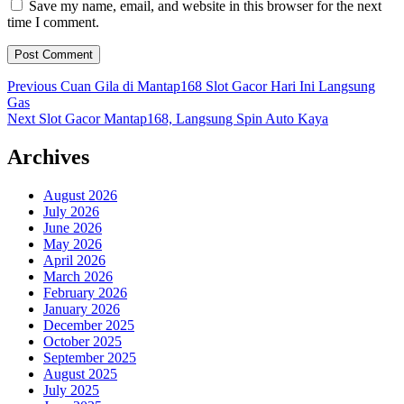
Save my name, email, and website in this browser for the next
time I comment.
Post
Previous
Previous
Cuan Gila di Mantap168 Slot Gacor Hari Ini Langsung
post:
Gas
navigation
Next
Next
Slot Gacor Mantap168, Langsung Spin Auto Kaya
post:
Archives
August 2026
July 2026
June 2026
May 2026
April 2026
March 2026
February 2026
January 2026
December 2025
October 2025
September 2025
August 2025
July 2025