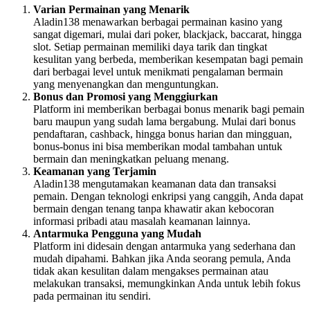
Varian Permainan yang Menarik
Aladin138 menawarkan berbagai permainan kasino yang
sangat digemari, mulai dari poker, blackjack, baccarat, hingga
slot. Setiap permainan memiliki daya tarik dan tingkat
kesulitan yang berbeda, memberikan kesempatan bagi pemain
dari berbagai level untuk menikmati pengalaman bermain
yang menyenangkan dan menguntungkan.
Bonus dan Promosi yang Menggiurkan
Platform ini memberikan berbagai bonus menarik bagi pemain
baru maupun yang sudah lama bergabung. Mulai dari bonus
pendaftaran, cashback, hingga bonus harian dan mingguan,
bonus-bonus ini bisa memberikan modal tambahan untuk
bermain dan meningkatkan peluang menang.
Keamanan yang Terjamin
Aladin138 mengutamakan keamanan data dan transaksi
pemain. Dengan teknologi enkripsi yang canggih, Anda dapat
bermain dengan tenang tanpa khawatir akan kebocoran
informasi pribadi atau masalah keamanan lainnya.
Antarmuka Pengguna yang Mudah
Platform ini didesain dengan antarmuka yang sederhana dan
mudah dipahami. Bahkan jika Anda seorang pemula, Anda
tidak akan kesulitan dalam mengakses permainan atau
melakukan transaksi, memungkinkan Anda untuk lebih fokus
pada permainan itu sendiri.