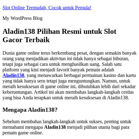
Skip
Slot Online Termudah, Cocok untuk Pemula!
to
My WordPress Blog
content
Aladin138 Pilihan Resmi untuk Slot
Gacor Terbaik
Dunia game online terus berkembang pesat, dengan semakin banyak
orang yang menjadikan aktivitas ini tidak hanya sebagai hiburan,
tetapi juga sebagai cara untuk menghasilkan uang. Salah satu
platform yang kini menjadi favorit banyak pemain adalah
Aladin138
, yang menawarkan berbagai permainan kasino dan kartu
yang tidak hanya seru tetapi juga menguntungkan. Namun, untuk
meraih kesuksesan di game online ini, dibutuhkan lebih dari sekadar
keberuntungan. Artikel ini akan membahas langkah-langkah cerdas
yang bisa Anda terapkan untuk meraih kesuksesan di Aladin138.
Mengapa Aladin138?
Sebelum membahas langkah-langkah untuk sukses, penting untuk
memahami mengapa
Aladin138
menjadi pilihan utama bagi para
pemain game online.