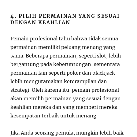
4.
PILIH PERMAINAN YANG SESUAI
DENGAN KEAHLIAN
Pemain profesional tahu bahwa tidak semua
permainan memiliki peluang menang yang
sama. Beberapa permainan, seperti slot, lebih
bergantung pada keberuntungan, sementara
permainan lain seperti poker dan blackjack
lebih mengutamakan keterampilan dan
strategi. Oleh karena itu, pemain profesional
akan memilih permainan yang sesuai dengan
keahlian mereka dan yang memberi mereka
kesempatan terbaik untuk menang.
Jika Anda seorang pemula, mungkin lebih baik