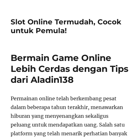
Slot Online Termudah, Cocok
untuk Pemula!
Bermain Game Online
Lebih Cerdas dengan Tips
dari Aladin138
Permainan online telah berkembang pesat
dalam beberapa tahun terakhir, menawarkan
hiburan yang menyenangkan sekaligus
peluang untuk mendapatkan uang. Salah satu
platform yang telah menarik perhatian banyak