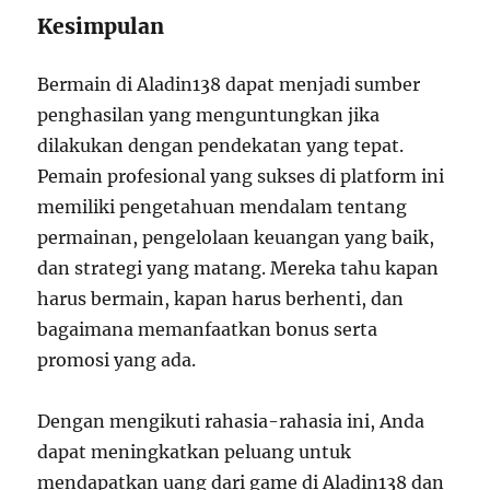
Kesimpulan
Bermain di Aladin138 dapat menjadi sumber
penghasilan yang menguntungkan jika
dilakukan dengan pendekatan yang tepat.
Pemain profesional yang sukses di platform ini
memiliki pengetahuan mendalam tentang
permainan, pengelolaan keuangan yang baik,
dan strategi yang matang. Mereka tahu kapan
harus bermain, kapan harus berhenti, dan
bagaimana memanfaatkan bonus serta
promosi yang ada.
Dengan mengikuti rahasia-rahasia ini, Anda
dapat meningkatkan peluang untuk
mendapatkan uang dari game di Aladin138 dan