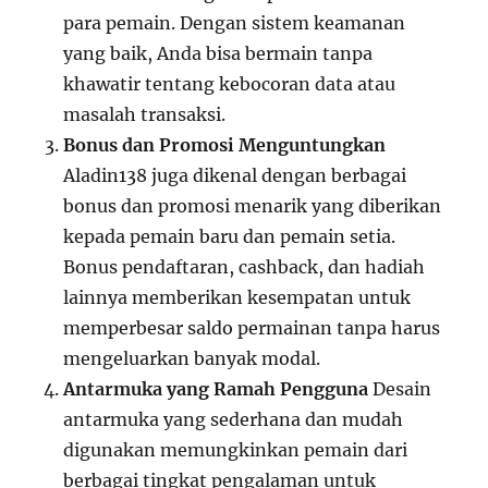
para pemain. Dengan sistem keamanan
yang baik, Anda bisa bermain tanpa
khawatir tentang kebocoran data atau
masalah transaksi.
Bonus dan Promosi Menguntungkan
Aladin138 juga dikenal dengan berbagai
bonus dan promosi menarik yang diberikan
kepada pemain baru dan pemain setia.
Bonus pendaftaran, cashback, dan hadiah
lainnya memberikan kesempatan untuk
memperbesar saldo permainan tanpa harus
mengeluarkan banyak modal.
Antarmuka yang Ramah Pengguna
Desain
antarmuka yang sederhana dan mudah
digunakan memungkinkan pemain dari
berbagai tingkat pengalaman untuk