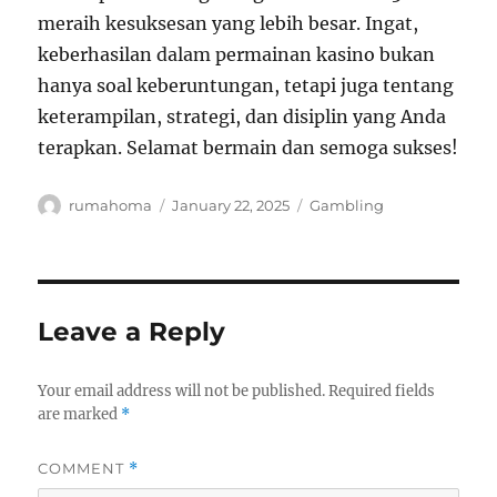
meraih kesuksesan yang lebih besar. Ingat,
keberhasilan dalam permainan kasino bukan
hanya soal keberuntungan, tetapi juga tentang
keterampilan, strategi, dan disiplin yang Anda
terapkan. Selamat bermain dan semoga sukses!
Author
Posted
Categories
rumahoma
January 22, 2025
Gambling
on
Leave a Reply
Your email address will not be published.
Required fields
are marked
*
COMMENT
*