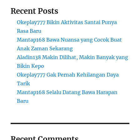
Recent Posts
Okeplay777 Bikin Aktivitas Santai Punya
Rasa Baru
Mantap168 Bawa Nuansa yang Cocok Buat
Anak Zaman Sekarang
Aladin138 Makin Dilihat, Makin Banyak yang
Bikin Kepo
Okeplay777 Gak Pernah Kehilangan Daya
Tarik
Mantap168 Selalu Datang Bawa Harapan
Baru
Recent Comments