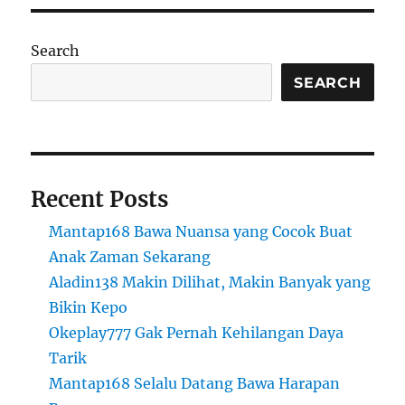
Search
SEARCH
Recent Posts
Mantap168 Bawa Nuansa yang Cocok Buat
Anak Zaman Sekarang
Aladin138 Makin Dilihat, Makin Banyak yang
Bikin Kepo
Okeplay777 Gak Pernah Kehilangan Daya
Tarik
Mantap168 Selalu Datang Bawa Harapan