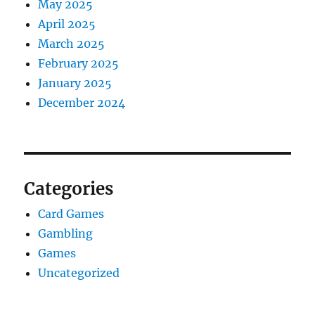
May 2025
April 2025
March 2025
February 2025
January 2025
December 2024
Categories
Card Games
Gambling
Games
Uncategorized