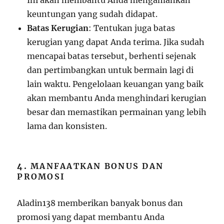
Ini akan membantu Anda mengamankan
keuntungan yang sudah didapat.
Batas Kerugian
: Tentukan juga batas
kerugian yang dapat Anda terima. Jika sudah
mencapai batas tersebut, berhenti sejenak
dan pertimbangkan untuk bermain lagi di
lain waktu. Pengelolaan keuangan yang baik
akan membantu Anda menghindari kerugian
besar dan memastikan permainan yang lebih
lama dan konsisten.
4.
MANFAATKAN BONUS DAN
PROMOSI
Aladin138 memberikan banyak bonus dan
promosi yang dapat membantu Anda