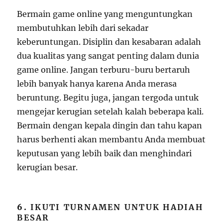
Bermain game online yang menguntungkan
membutuhkan lebih dari sekadar
keberuntungan. Disiplin dan kesabaran adalah
dua kualitas yang sangat penting dalam dunia
game online. Jangan terburu-buru bertaruh
lebih banyak hanya karena Anda merasa
beruntung. Begitu juga, jangan tergoda untuk
mengejar kerugian setelah kalah beberapa kali.
Bermain dengan kepala dingin dan tahu kapan
harus berhenti akan membantu Anda membuat
keputusan yang lebih baik dan menghindari
kerugian besar.
6.
IKUTI TURNAMEN UNTUK HADIAH
BESAR