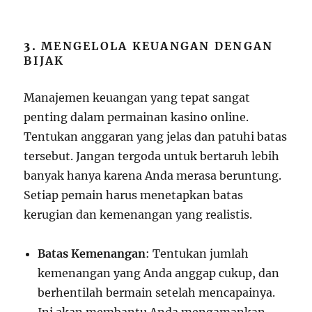
3.
MENGELOLA KEUANGAN DENGAN
BIJAK
Manajemen keuangan yang tepat sangat
penting dalam permainan kasino online.
Tentukan anggaran yang jelas dan patuhi batas
tersebut. Jangan tergoda untuk bertaruh lebih
banyak hanya karena Anda merasa beruntung.
Setiap pemain harus menetapkan batas
kerugian dan kemenangan yang realistis.
Batas Kemenangan
: Tentukan jumlah
kemenangan yang Anda anggap cukup, dan
berhentilah bermain setelah mencapainya.