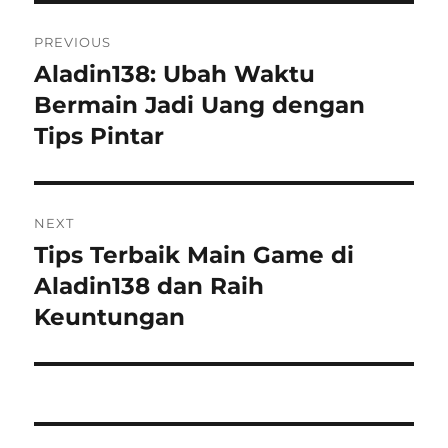
Post
PREVIOUS
navigation
Aladin138: Ubah Waktu
Previous
post:
Bermain Jadi Uang dengan
Tips Pintar
NEXT
Tips Terbaik Main Game di
Next
post:
Aladin138 dan Raih
Keuntungan