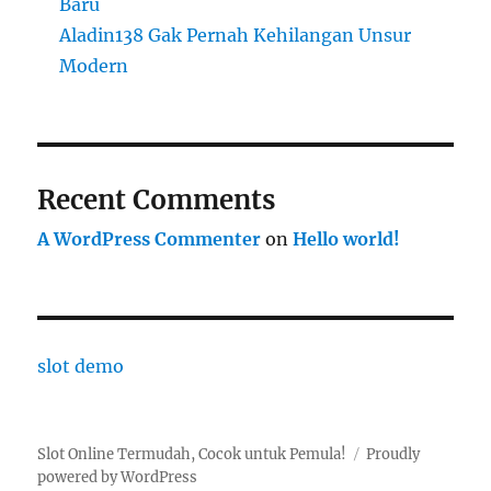
Baru
Aladin138 Gak Pernah Kehilangan Unsur
Modern
Recent Comments
A WordPress Commenter
on
Hello world!
slot demo
Slot Online Termudah, Cocok untuk Pemula!
Proudly
powered by WordPress