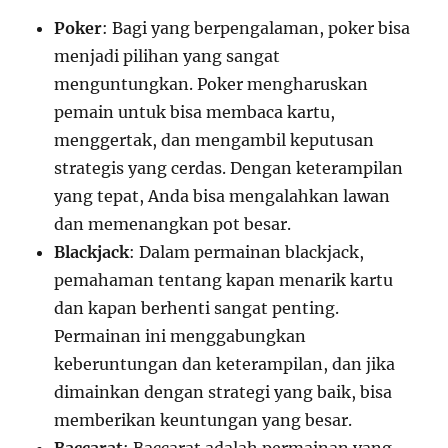
Poker
: Bagi yang berpengalaman, poker bisa
menjadi pilihan yang sangat
menguntungkan. Poker mengharuskan
pemain untuk bisa membaca kartu,
menggertak, dan mengambil keputusan
strategis yang cerdas. Dengan keterampilan
yang tepat, Anda bisa mengalahkan lawan
dan memenangkan pot besar.
Blackjack
: Dalam permainan blackjack,
pemahaman tentang kapan menarik kartu
dan kapan berhenti sangat penting.
Permainan ini menggabungkan
keberuntungan dan keterampilan, dan jika
dimainkan dengan strategi yang baik, bisa
memberikan keuntungan yang besar.